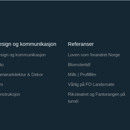
esign og kommunikasjon
Referanser
sign og kommunikasjon
Loven som forandret Norge
to
Blomstertid!
teriørarkitektur & Dekor
Mills | Profilfilm
lm
Vårlig på FO Landsmøte
nstruksjon
Riksteatret og Fantorangen på
turné!