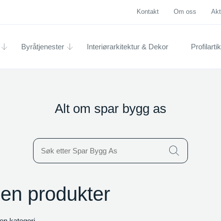
Kontakt
Om oss
Akt
Byråtjenester
Interiørarkitektur & Dekor
Profilartik
Alt om spar bygg as
Icon
gen produkter
en kategori