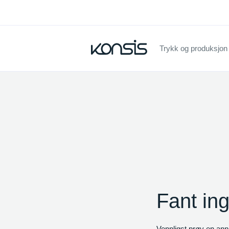
Trykk og produksjon
Fant in
Vennligst prøv en ann