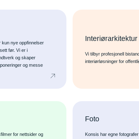
Interiørarkitektu
r kun nye oppfinnelser
tt før. Vi er i
Vi tilbyr profesjonell bista
ndtverk og skaper
interiørløsninger for offent
eksponeringer og messe
Foto
filmer for nettsider og
Konsis har egne fotografer f