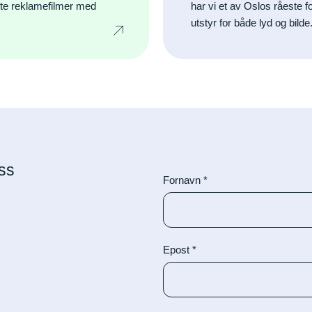
rte reklamefilmer med
har vi et av Oslos råeste 
utstyr for både lyd og bilde
ss
Fornavn
*
Epost
*