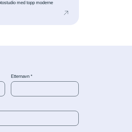
fotostudio med topp moderne
.
Etternavn
*