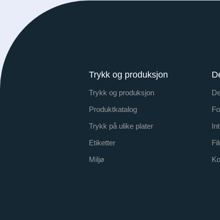
Trykk og produksjon
D
Trykk og produksjon
De
Produktkatalog
Fo
Trykk på ulike plater
In
Etiketter
Fi
Miljø
Ko