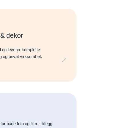
r & dekor
nd og leverer komplette
lig og privat virksomhet.
or både foto og film. I tillegg