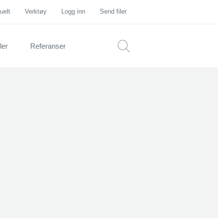
uelt
Verktøy
Logg inn
Send filer
ler
Referanser