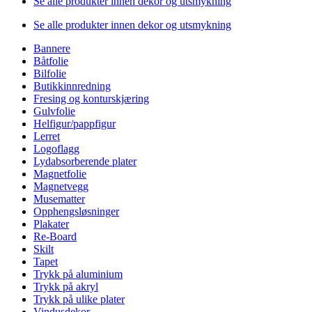
Se alle produkter innen dekor og utsmykning
Se alle produkter innen dekor og utsmykning
Bannere
Båtfolie
Bilfolie
Butikkinnredning
Fresing og konturskjæring
Gulvfolie
Helfigur/pappfigur
Lerret
Logoflagg
Lydabsorberende plater
Magnetfolie
Magnetvegg
Musematter
Opphengsløsninger
Plakater
Re-Board
Skilt
Tapet
Trykk på aluminium
Trykk på akryl
Trykk på ulike plater
Vindusdekor