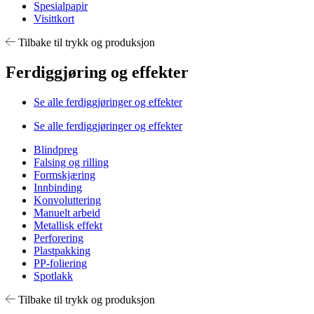
Spesialpapir
Visittkort
Tilbake til trykk og produksjon
Ferdiggjøring og effekter
Se alle ferdiggjøringer og effekter
Se alle ferdiggjøringer og effekter
Blindpreg
Falsing og rilling
Formskjæring
Innbinding
Konvoluttering
Manuelt arbeid
Metallisk effekt
Perforering
Plastpakking
PP-foliering
Spotlakk
Tilbake til trykk og produksjon