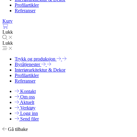
Profilartikler
Referanser
Kurv
Lukk
Lukk
Trykk og produksjon
Byråtjenester
Interiørarkitektur & Dekor
Profilartikler
Referanser
Kontakt
Om oss
Aktuelt
Verktøy
Logg inn
Send filer
Gå tilbake