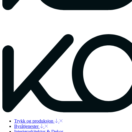
Trykk og produksjon
Byråtjenester
Interiørarkitektur & Dekor