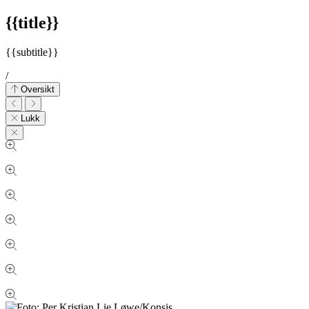
{{title}}
{{subtitle}}
/
Oversikt
Lukk