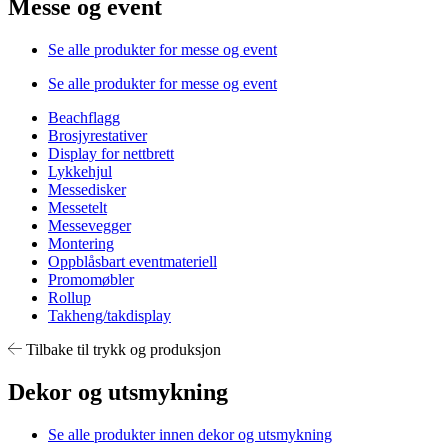
Messe og event
Se alle produkter for messe og event
Se alle produkter for messe og event
Beachflagg
Brosjyrestativer
Display for nettbrett
Lykkehjul
Messedisker
Messetelt
Messevegger
Montering
Oppblåsbart eventmateriell
Promomøbler
Rollup
Takheng/takdisplay
Tilbake til trykk og produksjon
Dekor og utsmykning
Se alle produkter innen dekor og utsmykning