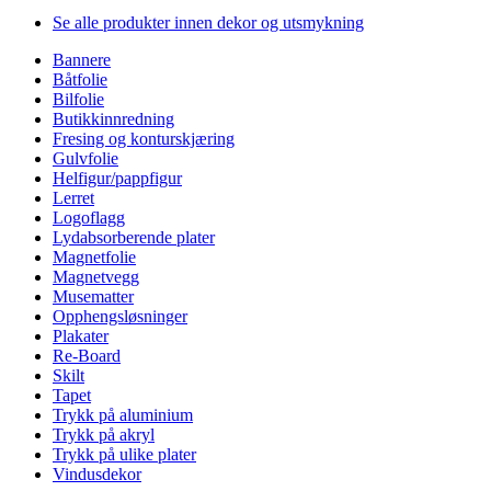
Se alle produkter innen dekor og utsmykning
Bannere
Båtfolie
Bilfolie
Butikkinnredning
Fresing og konturskjæring
Gulvfolie
Helfigur/pappfigur
Lerret
Logoflagg
Lydabsorberende plater
Magnetfolie
Magnetvegg
Musematter
Opphengsløsninger
Plakater
Re-Board
Skilt
Tapet
Trykk på aluminium
Trykk på akryl
Trykk på ulike plater
Vindusdekor