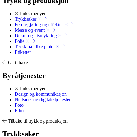
Trykk og produksjon
Lukk menyen
Trykksaker
Ferdiggjøring og effekter
Messe og event
Dekor og utsmykning
Folie
Trykk på ulike plater
Etiketter
Gå tilbake
Byråtjenester
Lukk menyen
Design og kommunikasjon
Nettsider og digitale tjenester
Foto
Film
Tilbake til trykk og produksjon
Trykksaker