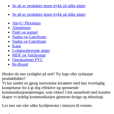
Se alt av produkter innen trykk på ulike plater
Se alt av produkter innen trykk på ulike plater
Akryl / Plexiglass
Aluminium
Finér og poppel
Stadur og Gatorfoam
Stadur og Gatorfoam
Kapa
Lydabsorberende plater
MDF og Valchromat
Oppskummet PVC
Re-Board
Ønsker du mer synlighet på nett? Ny logo eller sylskarpe
produktbilder?
Vi har samlet en gjeng morsomme kreatører med høy tverrfaglig
kompetanse for å gi deg effektive og spennende
kommunikasjonsløsninger, som virker! I tett samarbeid med kunden
skaper vi tydelig kommunikasjon gjennom design og teknologi.
Les mer om våre ulike byråtjenester i menyen til venstre.