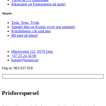
Riksteatret og Fantorangen på turné!
Aktuelt
Tenk. Tegn. Trykk
Spindel film og Konsis vever seg sammen!
Kjærligheten i de små ting
Bli med på leken!
Økernveien 121, 0579 Oslo
+47 23 24 34 00
konsis@konsis.no
Org nr: 963 637 918
Prisforespørsel