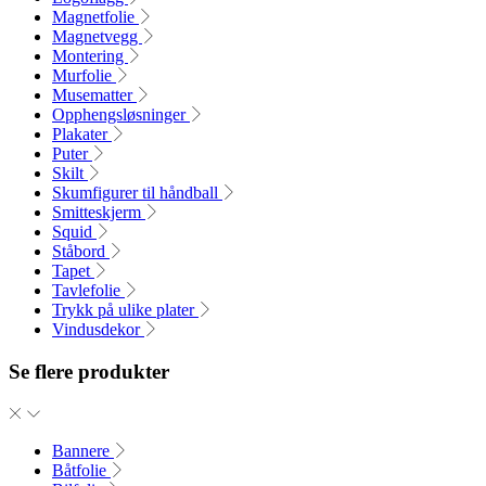
Magnetfolie
Magnetvegg
Montering
Murfolie
Musematter
Opphengsløsninger
Plakater
Puter
Skilt
Skumfigurer til håndball
Smitteskjerm
Squid
Ståbord
Tapet
Tavlefolie
Trykk på ulike plater
Vindusdekor
Se flere produkter
Bannere
Båtfolie