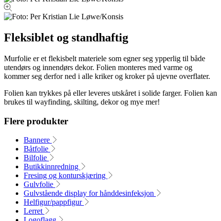
Fleksiblet og standhaftig
Murfolie er et flekisbelt materiele som egner seg ypperlig til både
utendørs og innendørs dekor. Folien monteres med varme og
kommer seg derfor ned i alle kriker og kroker på ujevne overflater.
Folien kan trykkes på eller leveres utskåret i solide farger. Folien kan
brukes til wayfinding, skilting, dekor og mye mer!
Flere produkter
Bannere
Båtfolie
Bilfolie
Butikkinnredning
Fresing og konturskjæring
Gulvfolie
Gulvstående display for hånddesinfeksjon
Helfigur/pappfigur
Lerret
Logoflagg