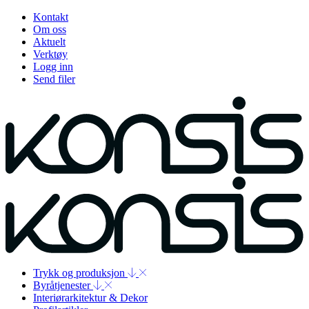
Kontakt
Om oss
Aktuelt
Verktøy
Logg inn
Send filer
Trykk og produksjon
Byråtjenester
Interiørarkitektur & Dekor