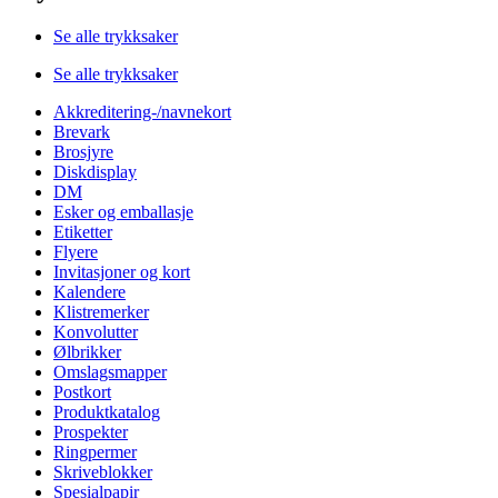
Se alle trykksaker
Se alle trykksaker
Akkreditering-/navnekort
Brevark
Brosjyre
Diskdisplay
DM
Esker og emballasje
Etiketter
Flyere
Invitasjoner og kort
Kalendere
Klistremerker
Konvolutter
Ølbrikker
Omslagsmapper
Postkort
Produktkatalog
Prospekter
Ringpermer
Skriveblokker
Spesialpapir