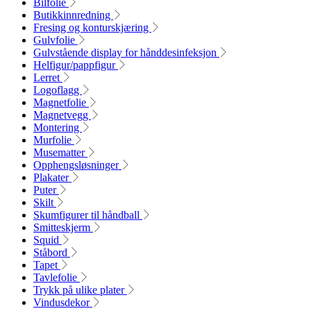
Bilfolie
Butikkinnredning
Fresing og konturskjæring
Gulvfolie
Gulvstående display for hånddesinfeksjon
Helfigur/pappfigur
Lerret
Logoflagg
Magnetfolie
Magnetvegg
Montering
Murfolie
Musematter
Opphengsløsninger
Plakater
Puter
Skilt
Skumfigurer til håndball
Smitteskjerm
Squid
Ståbord
Tapet
Tavlefolie
Trykk på ulike plater
Vindusdekor