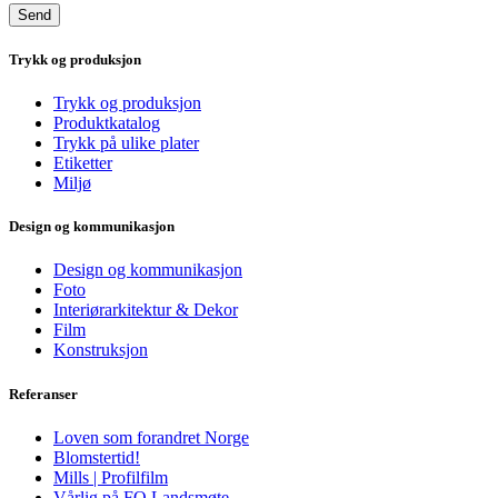
Trykk og produksjon
Trykk og produksjon
Produktkatalog
Trykk på ulike plater
Etiketter
Miljø
Design og kommunikasjon
Design og kommunikasjon
Foto
Interiørarkitektur & Dekor
Film
Konstruksjon
Referanser
Loven som forandret Norge
Blomstertid!
Mills | Profilfilm
Vårlig på FO Landsmøte