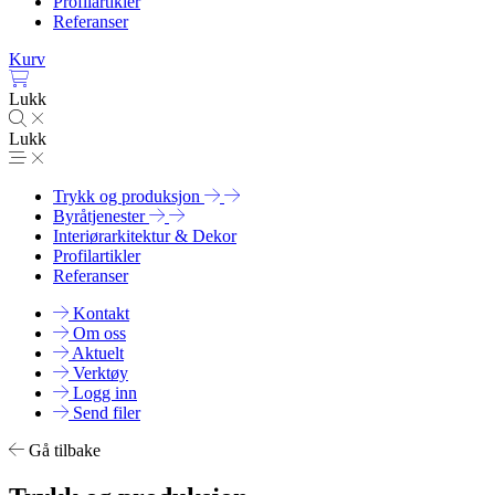
Profilartikler
Referanser
Kurv
Lukk
Lukk
Trykk og produksjon
Byråtjenester
Interiørarkitektur & Dekor
Profilartikler
Referanser
Kontakt
Om oss
Aktuelt
Verktøy
Logg inn
Send filer
Gå tilbake