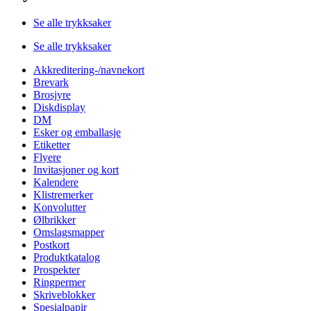
Se alle trykksaker
Se alle trykksaker
Akkreditering-/navnekort
Brevark
Brosjyre
Diskdisplay
DM
Esker og emballasje
Etiketter
Flyere
Invitasjoner og kort
Kalendere
Klistremerker
Konvolutter
Ølbrikker
Omslagsmapper
Postkort
Produktkatalog
Prospekter
Ringpermer
Skriveblokker
Spesialpapir