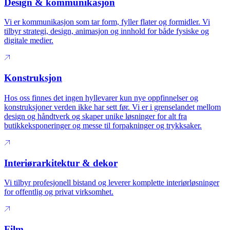
Design & kommunikasjon
Vi er kommunikasjon som tar form, fyller flater og formidler. Vi
tilbyr strategi, design, animasjon og innhold for både fysiske og
digitale medier.
Konstruksjon
Hos oss finnes det ingen hyllevarer kun nye oppfinnelser og
konstruksjoner verden ikke har sett før. Vi er i grenselandet mellom
design og håndtverk og skaper unike løsninger for alt fra
butikkeksponeringer og messe til forpakninger og trykksaker.
Interiørarkitektur & dekor
Vi tilbyr profesjonell bistand og leverer komplette interiørløsninger
for offentlig og privat virksomhet.
Film