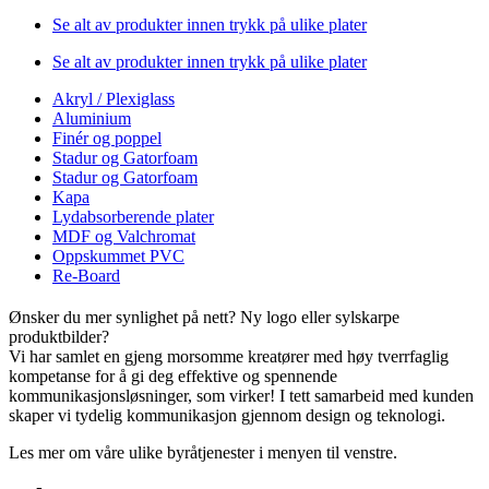
Se alt av produkter innen trykk på ulike plater
Se alt av produkter innen trykk på ulike plater
Akryl / Plexiglass
Aluminium
Finér og poppel
Stadur og Gatorfoam
Stadur og Gatorfoam
Kapa
Lydabsorberende plater
MDF og Valchromat
Oppskummet PVC
Re-Board
Ønsker du mer synlighet på nett? Ny logo eller sylskarpe
produktbilder?
Vi har samlet en gjeng morsomme kreatører med høy tverrfaglig
kompetanse for å gi deg effektive og spennende
kommunikasjonsløsninger, som virker! I tett samarbeid med kunden
skaper vi tydelig kommunikasjon gjennom design og teknologi.
Les mer om våre ulike byråtjenester i menyen til venstre.