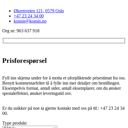
Økernveien 121, 0579 Oslo
+47 23 24 34 00
konsis@konsis.no
Org nr: 963 637 918
Prisforespørsel
Fyll inn skjema under for å motta et uforpliktende prisestimat fra oss.
Benytt kommentarfeltet til å fylle inn mer detaljer om bestillingen.
Eksempelvis format, antall sider, antall eksemplarer, om du ønsker
spesialeffekter, ønsket leveringstid osv.
Er du usikker på noe ta gjerne kontakt med oss på tlf.: +47 23 24 34
00.
Type produkt