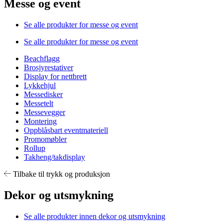
Messe og event
Se alle produkter for messe og event
Se alle produkter for messe og event
Beachflagg
Brosjyrestativer
Display for nettbrett
Lykkehjul
Messedisker
Messetelt
Messevegger
Montering
Oppblåsbart eventmateriell
Promomøbler
Rollup
Takheng/takdisplay
Tilbake til trykk og produksjon
Dekor og utsmykning
Se alle produkter innen dekor og utsmykning