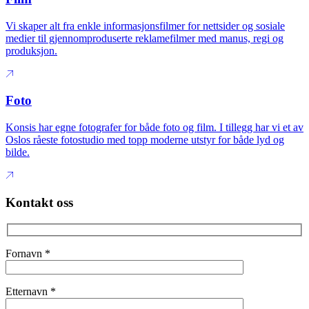
Vi skaper alt fra enkle informasjonsfilmer for nettsider og sosiale
medier til gjennomproduserte reklamefilmer med manus, regi og
produksjon.
Foto
Konsis har egne fotografer for både foto og film. I tillegg har vi et av
Oslos råeste fotostudio med topp moderne utstyr for både lyd og
bilde.
Kontakt oss
Fornavn
*
Etternavn
*