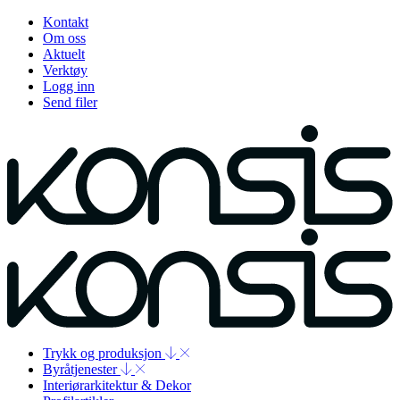
Kontakt
Om oss
Aktuelt
Verktøy
Logg inn
Send filer
Trykk og produksjon
Byråtjenester
Interiørarkitektur & Dekor