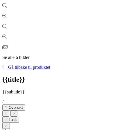
Se alle
6
bilder
Gå tilbake til produktet
{{title}}
{{subtitle}}
/
Oversikt
Lukk