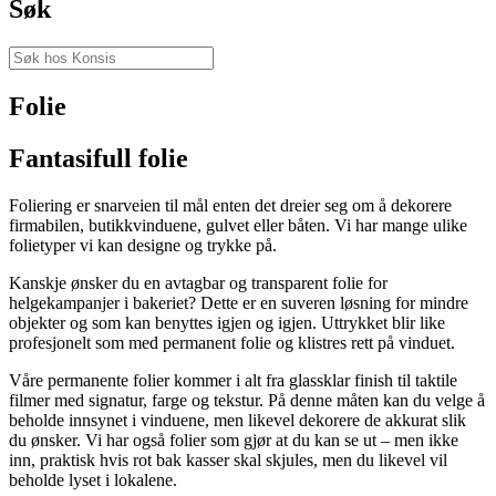
Søk
Folie
Fantasifull folie
Foliering er snarveien til mål enten det dreier seg om å dekorere
firmabilen, butikkvinduene, gulvet eller båten. Vi har mange ulike
folietyper vi kan designe og trykke på.
Kanskje ønsker du en avtagbar og transparent folie for
helgekampanjer i bakeriet? Dette er en suveren løsning for mindre
objekter og som kan benyttes igjen og igjen. Uttrykket blir like
profesjonelt som med permanent folie og klistres rett på vinduet.
Våre permanente folier kommer i alt fra glassklar finish til taktile
filmer med signatur, farge og tekstur. På denne måten kan du velge å
beholde innsynet i vinduene, men likevel dekorere de akkurat slik
du ønsker. Vi har også folier som gjør at du kan se ut – men ikke
inn, praktisk hvis rot bak kasser skal skjules, men du likevel vil
beholde lyset i lokalene.