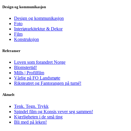
Design og kommunikasjon
Design og kommunikasjon
Foto
Interiørarkitektur & Dekor
Film
Konstruksjon
Referanser
Loven som forandret Norge
Blomstertid!
Mills | Profilfilm
Vårlig på FO Landsmøte
Riksteatret og Fantorangen på turné!
Aktuelt
Tenk. Tegn. Trykk
Spindel film og Konsis vever seg sammen!
Kjærligheten i de små ting
Bli med på leken!