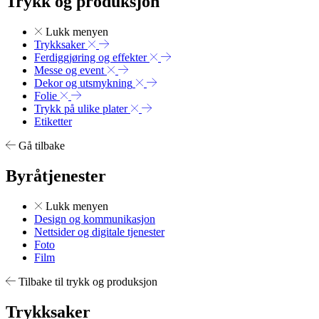
Trykk og produksjon
Lukk menyen
Trykksaker
Ferdiggjøring og effekter
Messe og event
Dekor og utsmykning
Folie
Trykk på ulike plater
Etiketter
Gå tilbake
Byråtjenester
Lukk menyen
Design og kommunikasjon
Nettsider og digitale tjenester
Foto
Film
Tilbake til trykk og produksjon
Trykksaker