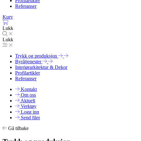
Profilartikler
Referanser
Kurv
Lukk
Lukk
Trykk og produksjon
Byråtjenester
Interiørarkitektur & Dekor
Profilartikler
Referanser
Kontakt
Om oss
Aktuelt
Verktøy
Logg inn
Send filer
Gå tilbake