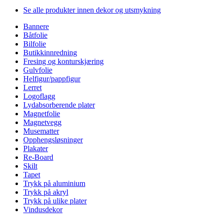
Se alle produkter innen dekor og utsmykning
Bannere
Båtfolie
Bilfolie
Butikkinnredning
Fresing og konturskjæring
Gulvfolie
Helfigur/pappfigur
Lerret
Logoflagg
Lydabsorberende plater
Magnetfolie
Magnetvegg
Musematter
Opphengsløsninger
Plakater
Re-Board
Skilt
Tapet
Trykk på aluminium
Trykk på akryl
Trykk på ulike plater
Vindusdekor