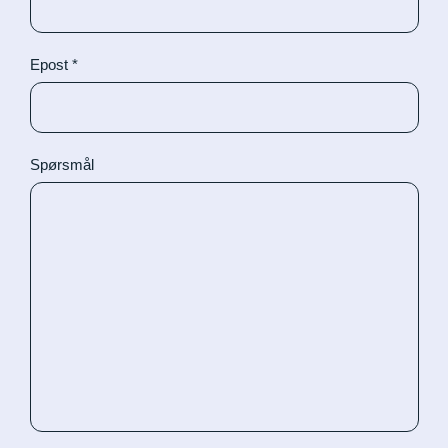
Messevegger
Epost
*
Oppblåsbart eventmateriell
Promomøbler
Spørsmål
Rollup
Takheng/takdisplay