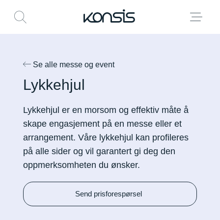
Kontakt
Om oss
Aktuelt
Verktøy
Logg inn
Send filer
Se alle messe og event
Lykkehjul
Lykkehjul er en morsom og effektiv måte å
skape engasjement på en messe eller et
arrangement. Våre lykkehjul kan profileres
på alle sider og vil garantert gi deg den
oppmerksomheten du ønsker.
Send prisforespørsel