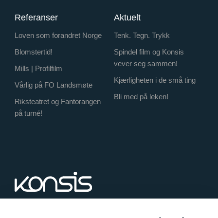
Referanser
Aktuelt
Loven som forandret Norge
Tenk. Tegn. Trykk
Blomstertid!
Spindel film og Konsis
vever seg sammen!
Mills | Profilfilm
Kjærligheten i de små ting
Vårlig på FO Landsmøte
Bli med på leken!
Riksteatret og Fantorangen
på turné!
Økernveien 121, 0579 Oslo
+47 23 24 34 00