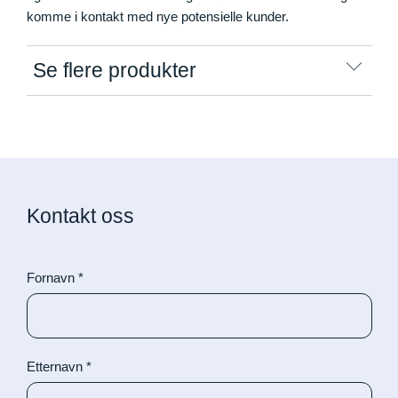
komme i kontakt med nye potensielle kunder.
Se flere produkter
Aktiviteter til messe og event
Beachflagg
Brosjyrestativer
Kontakt oss
Display for nettbrett
Gulvstativ/TV stand
Fornavn
*
Lykkehjul
Messedisker
Etternavn
*
Messetelt