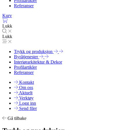
Profilartikler
Referanser
Kurv
Lukk
Lukk
Trykk og produksjon
Byråtjenester
Interiørarkitektur & Dekor
Profilartikler
Referanser
Kontakt
Om oss
Aktuelt
Verktøy
Logg inn
Send filer
Gå tilbake