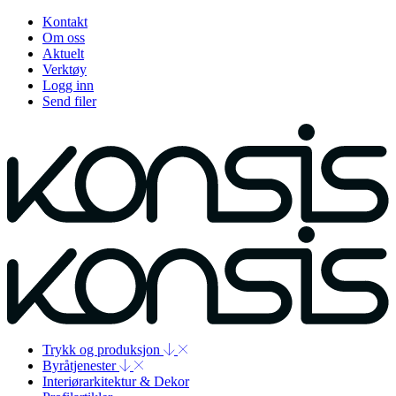
Kontakt
Om oss
Aktuelt
Verktøy
Logg inn
Send filer
Trykk og produksjon
Byråtjenester
Interiørarkitektur & Dekor