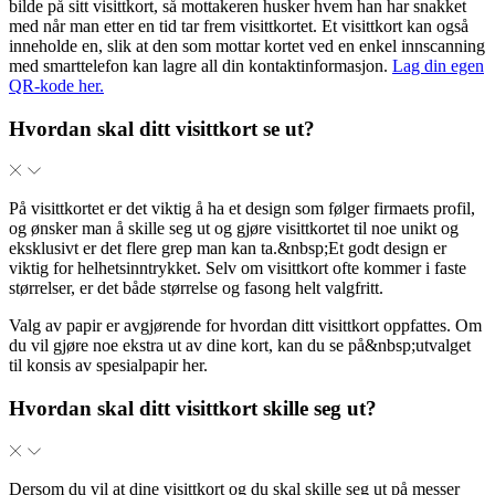
bilde på sitt visittkort, så mottakeren husker hvem han har snakket
med når man etter en tid tar frem visittkortet. Et visittkort kan også
inneholde en, slik at den som mottar kortet ved en enkel innscanning
med smarttelefon kan lagre all din kontaktinformasjon.
Lag din egen
QR-kode her.
Hvordan skal ditt visittkort se ut?
På visittkortet er det viktig å ha et design som følger firmaets profil,
og ønsker man å skille seg ut og gjøre visittkortet til noe unikt og
eksklusivt er det flere grep man kan ta.&nbsp;Et godt design er
viktig for helhetsinntrykket. Selv om visittkort ofte kommer i faste
størrelser, er det både størrelse og fasong helt valgfritt.
Valg av papir er avgjørende for hvordan ditt visittkort oppfattes. Om
du vil gjøre noe ekstra ut av dine kort, kan du se på&nbsp;utvalget
til konsis av spesialpapir her.
Hvordan skal ditt visittkort skille seg ut?
Dersom du vil at dine visittkort og du skal skille seg ut på messer