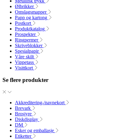
Metallisk trykk
Ølbrikker
Omslagsmapper
Papp og kartong
Postkort
Produktkatalog
Prospekter
Ringpermer
Skriveblokker
Spesialpapir
Våre skilt
Vippetass
Visittkort
Se flere produkter
Akkreditering-/navnekort
Brevark
Brosjyre
Diskdisplay
DM
Esker og emballasje
Etiketter