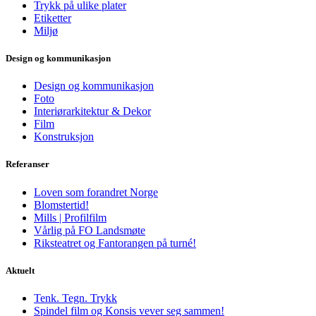
Trykk på ulike plater
Etiketter
Miljø
Design og kommunikasjon
Design og kommunikasjon
Foto
Interiørarkitektur & Dekor
Film
Konstruksjon
Referanser
Loven som forandret Norge
Blomstertid!
Mills | Profilfilm
Vårlig på FO Landsmøte
Riksteatret og Fantorangen på turné!
Aktuelt
Tenk. Tegn. Trykk
Spindel film og Konsis vever seg sammen!