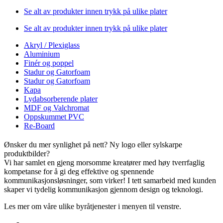
Se alt av produkter innen trykk på ulike plater
Se alt av produkter innen trykk på ulike plater
Akryl / Plexiglass
Aluminium
Finér og poppel
Stadur og Gatorfoam
Stadur og Gatorfoam
Kapa
Lydabsorberende plater
MDF og Valchromat
Oppskummet PVC
Re-Board
Ønsker du mer synlighet på nett? Ny logo eller sylskarpe
produktbilder?
Vi har samlet en gjeng morsomme kreatører med høy tverrfaglig
kompetanse for å gi deg effektive og spennende
kommunikasjonsløsninger, som virker! I tett samarbeid med kunden
skaper vi tydelig kommunikasjon gjennom design og teknologi.
Les mer om våre ulike byråtjenester i menyen til venstre.