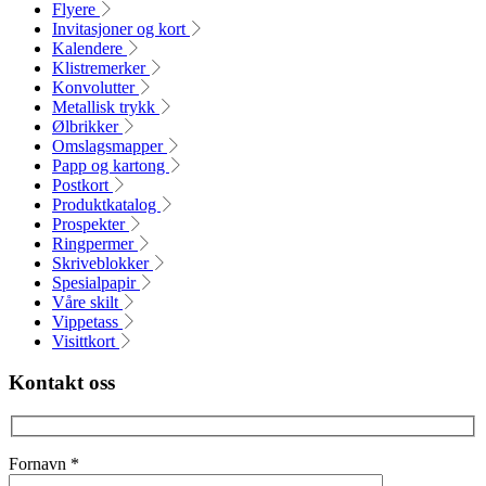
Flyere
Invitasjoner og kort
Kalendere
Klistremerker
Konvolutter
Metallisk trykk
Ølbrikker
Omslagsmapper
Papp og kartong
Postkort
Produktkatalog
Prospekter
Ringpermer
Skriveblokker
Spesialpapir
Våre skilt
Vippetass
Visittkort
Kontakt oss
Fornavn
*