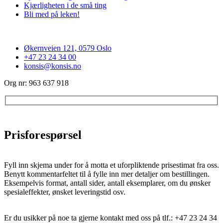
Kjærligheten i de små ting
Bli med på leken!
Økernveien 121, 0579 Oslo
+47 23 24 34 00
konsis@konsis.no
Org nr: 963 637 918
Prisforespørsel
Fyll inn skjema under for å motta et uforpliktende prisestimat fra oss.
Benytt kommentarfeltet til å fylle inn mer detaljer om bestillingen.
Eksempelvis format, antall sider, antall eksemplarer, om du ønsker
spesialeffekter, ønsket leveringstid osv.
Er du usikker på noe ta gjerne kontakt med oss på tlf.: +47 23 24 34