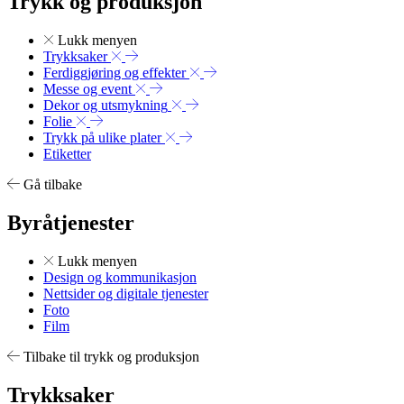
Trykk og produksjon
Lukk menyen
Trykksaker
Ferdiggjøring og effekter
Messe og event
Dekor og utsmykning
Folie
Trykk på ulike plater
Etiketter
Gå tilbake
Byråtjenester
Lukk menyen
Design og kommunikasjon
Nettsider og digitale tjenester
Foto
Film
Tilbake til trykk og produksjon
Trykksaker