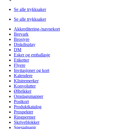
Se alle trykksaker
Se alle trykksaker
Akkreditering-/navnekort
Brevark
Brosjyre
Diskdisplay
DM
Esker og emballasje
Etiketter
Flyere
Invitasjoner og kort
Kalendere
Klistremerker
Konvolutter
Ølbrikker
Omslagsmapper
Postkort
Produktkatalog
Prospekter
Ringpermer
Skriveblokker
Spesialpapir