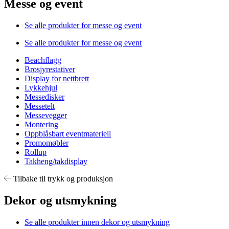
Messe og event
Se alle produkter for messe og event
Se alle produkter for messe og event
Beachflagg
Brosjyrestativer
Display for nettbrett
Lykkehjul
Messedisker
Messetelt
Messevegger
Montering
Oppblåsbart eventmateriell
Promomøbler
Rollup
Takheng/takdisplay
Tilbake til trykk og produksjon
Dekor og utsmykning
Se alle produkter innen dekor og utsmykning