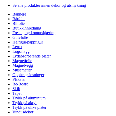
Se alle produkter innen dekor og utsmykning
Bannere
Båtfolie
Bilfolie
Butikkinnredning
Fresing og konturskjæring
Gulvfolie
Helfigur/pappfigur
Lerret
Logoflagg
Lydabsorberende plater
Magnetfolie
Magnetvegg
Musematter
Opphengsløsninger
Plakater
Re-Board
Skilt
Tapet
Trykk på aluminium
Trykk på akryl
Trykk på ulike plater
Vindusdekor