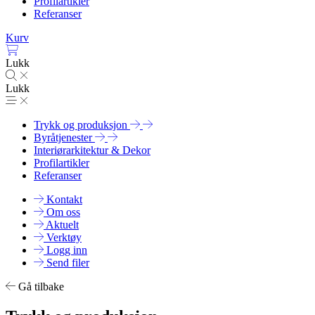
Profilartikler
Referanser
Kurv
Lukk
Lukk
Trykk og produksjon
Byråtjenester
Interiørarkitektur & Dekor
Profilartikler
Referanser
Kontakt
Om oss
Aktuelt
Verktøy
Logg inn
Send filer
Gå tilbake