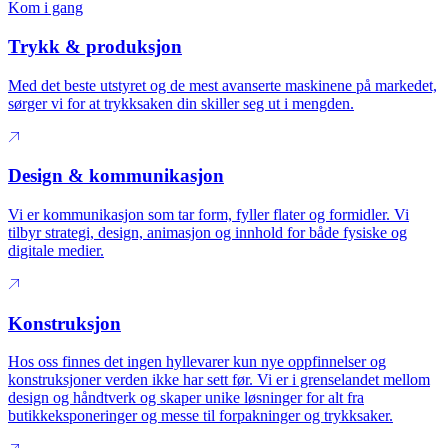
Kom i gang
Trykk & produksjon
Med det beste utstyret og de mest avanserte maskinene på markedet,
sørger vi for at trykksaken din skiller seg ut i mengden.
Design & kommunikasjon
Vi er kommunikasjon som tar form, fyller flater og formidler. Vi
tilbyr strategi, design, animasjon og innhold for både fysiske og
digitale medier.
Konstruksjon
Hos oss finnes det ingen hyllevarer kun nye oppfinnelser og
konstruksjoner verden ikke har sett før. Vi er i grenselandet mellom
design og håndtverk og skaper unike løsninger for alt fra
butikkeksponeringer og messe til forpakninger og trykksaker.