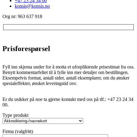
+47 23 24 34 00
konsis@konsis.no
Org nr: 963 637 918
Prisforespørsel
Fyll inn skjema under for å motta et uforpliktende prisestimat fra oss.
Benytt kommentarfeltet til å fylle inn mer detaljer om bestillingen.
Eksempelvis format, antall sider, antall eksemplarer, om du ønsker
spesialeffekter, ønsket leveringstid osv.
Er du usikker på noe ta gjerne kontakt med oss på tlf.: +47 23 24 34
00.
Type produkt
Firma (valgfritt)