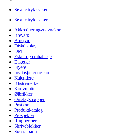
Se alle trykksaker
Se alle trykksaker
Akkreditering-/navnekort
Brevark
Brosjyre
Diskdisplay
DM
Esker og emballasje
Etiketter
Flyere
Invitasjoner og kort
Kalendere
Klistremerker
Konvolutter
Ølbrikker
Omslagsmapper
Postkort
Produktkatalog
Prospekter
Ringpermer
Skriveblokker
Spesialpapir