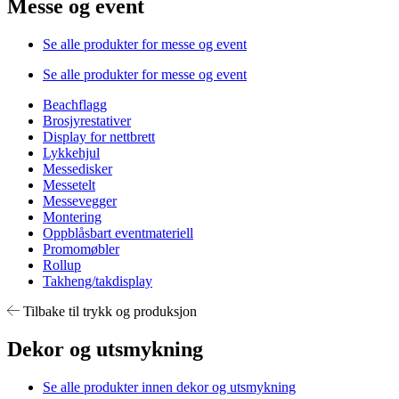
Messe og event
Se alle produkter for messe og event
Se alle produkter for messe og event
Beachflagg
Brosjyrestativer
Display for nettbrett
Lykkehjul
Messedisker
Messetelt
Messevegger
Montering
Oppblåsbart eventmateriell
Promomøbler
Rollup
Takheng/takdisplay
Tilbake til trykk og produksjon
Dekor og utsmykning
Se alle produkter innen dekor og utsmykning