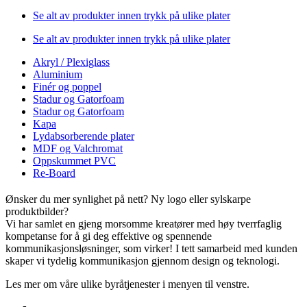
Se alt av produkter innen trykk på ulike plater
Se alt av produkter innen trykk på ulike plater
Akryl / Plexiglass
Aluminium
Finér og poppel
Stadur og Gatorfoam
Stadur og Gatorfoam
Kapa
Lydabsorberende plater
MDF og Valchromat
Oppskummet PVC
Re-Board
Ønsker du mer synlighet på nett? Ny logo eller sylskarpe
produktbilder?
Vi har samlet en gjeng morsomme kreatører med høy tverrfaglig
kompetanse for å gi deg effektive og spennende
kommunikasjonsløsninger, som virker! I tett samarbeid med kunden
skaper vi tydelig kommunikasjon gjennom design og teknologi.
Les mer om våre ulike byråtjenester i menyen til venstre.