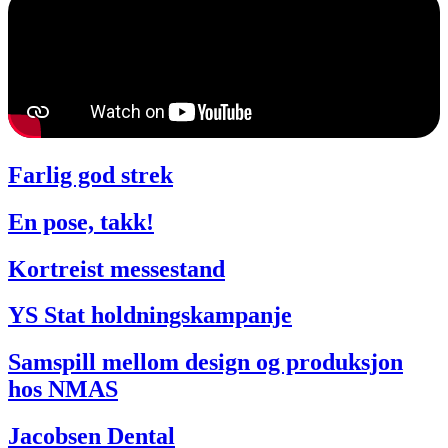
Farlig god strek
En pose, takk!
Kortreist messestand
YS Stat holdningskampanje
Samspill mellom design og produksjon
hos NMAS
Jacobsen Dental