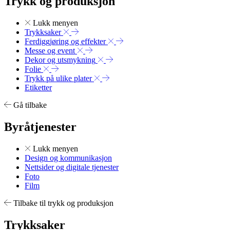
Trykk og produksjon
Lukk menyen
Trykksaker
Ferdiggjøring og effekter
Messe og event
Dekor og utsmykning
Folie
Trykk på ulike plater
Etiketter
Gå tilbake
Byråtjenester
Lukk menyen
Design og kommunikasjon
Nettsider og digitale tjenester
Foto
Film
Tilbake til trykk og produksjon
Trykksaker