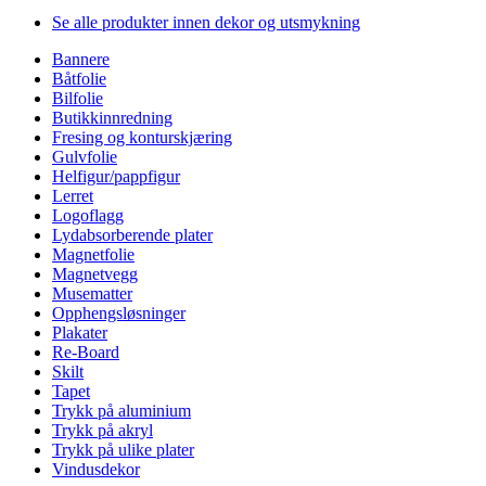
Se alle produkter innen dekor og utsmykning
Bannere
Båtfolie
Bilfolie
Butikkinnredning
Fresing og konturskjæring
Gulvfolie
Helfigur/pappfigur
Lerret
Logoflagg
Lydabsorberende plater
Magnetfolie
Magnetvegg
Musematter
Opphengsløsninger
Plakater
Re-Board
Skilt
Tapet
Trykk på aluminium
Trykk på akryl
Trykk på ulike plater
Vindusdekor