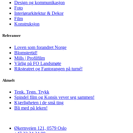
Design og kommunikasjon
Foto
Interiørarkitektur & Dekor
Film
Konstruksjon
Referanser
Loven som forandret Norge
Blomstertid!
Mills | Profilfilm
Vårlig på FO Landsmøte
Riksteatret og Fantorangen på turné!
Aktuelt
Tenk. Tegn. Trykk
Spindel film og Konsis vever seg sammen!
Kjærligheten i de små ting
Bli med på leken!
Økernveien 121, 0579 Oslo