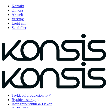
Kontakt
Om oss
Aktuelt
Verktøy
Logg inn
Send filer
Trykk og produksjon
Byråtjenester
Interiørarkitektur & Dekor