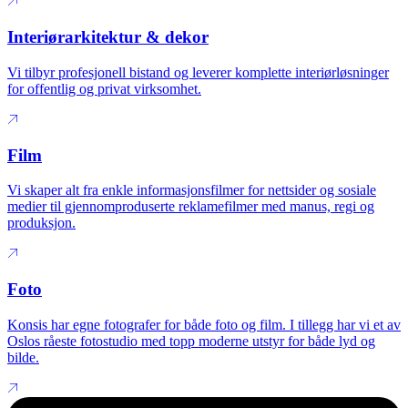
Interiørarkitektur & dekor
Vi tilbyr profesjonell bistand og leverer komplette interiørløsninger
for offentlig og privat virksomhet.
Film
Vi skaper alt fra enkle informasjonsfilmer for nettsider og sosiale
medier til gjennomproduserte reklamefilmer med manus, regi og
produksjon.
Foto
Konsis har egne fotografer for både foto og film. I tillegg har vi et av
Oslos råeste fotostudio med topp moderne utstyr for både lyd og
bilde.