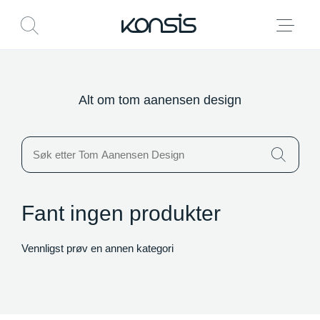
Kontakt
Om oss
Aktuelt
Verktøy
Logg inn
Send filer
Alt om tom aanensen design
Icon
Fant ingen produkter
Vennligst prøv en annen kategori