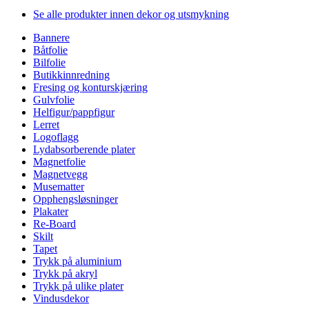
Se alle produkter innen dekor og utsmykning
Bannere
Båtfolie
Bilfolie
Butikkinnredning
Fresing og konturskjæring
Gulvfolie
Helfigur/pappfigur
Lerret
Logoflagg
Lydabsorberende plater
Magnetfolie
Magnetvegg
Musematter
Opphengsløsninger
Plakater
Re-Board
Skilt
Tapet
Trykk på aluminium
Trykk på akryl
Trykk på ulike plater
Vindusdekor