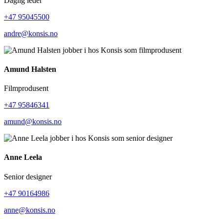
Daglig leder
+47 95045500
andre@konsis.no
Amund Halsten
Filmprodusent
+47 95846341
amund@konsis.no
Anne Leela
Senior designer
+47 90164986
anne@konsis.no