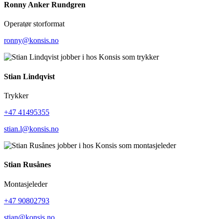
Ronny Anker Rundgren
Operatør storformat
ronny@konsis.no
Stian Lindqvist
Trykker
+47 41495355
stian.l@konsis.no
Stian Rusånes
Montasjeleder
+47 90802793
stian@konsis.no