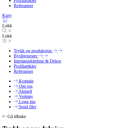
Profilartikler
Referanser
Kurv
Lukk
Lukk
Trykk og produksjon
Byråtjenester
Interiørarkitektur & Dekor
Profilartikler
Referanser
Kontakt
Om oss
Aktuelt
Verktøy
Logg inn
Send filer
Gå tilbake