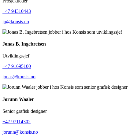
Prosjektleder
+47 94310443
jo@konsis.no
Jonas B. Ingebretsen
Utviklingssjef
+47 91695100
jonas@konsis.no
Jorunn Waaler
Senior grafisk designer
+47 97114302
jorunn@konsis.no