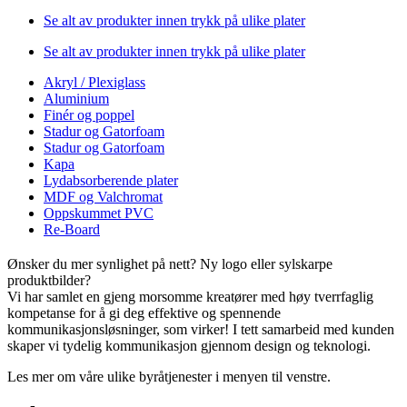
Se alt av produkter innen trykk på ulike plater
Se alt av produkter innen trykk på ulike plater
Akryl / Plexiglass
Aluminium
Finér og poppel
Stadur og Gatorfoam
Stadur og Gatorfoam
Kapa
Lydabsorberende plater
MDF og Valchromat
Oppskummet PVC
Re-Board
Ønsker du mer synlighet på nett? Ny logo eller sylskarpe
produktbilder?
Vi har samlet en gjeng morsomme kreatører med høy tverrfaglig
kompetanse for å gi deg effektive og spennende
kommunikasjonsløsninger, som virker! I tett samarbeid med kunden
skaper vi tydelig kommunikasjon gjennom design og teknologi.
Les mer om våre ulike byråtjenester i menyen til venstre.