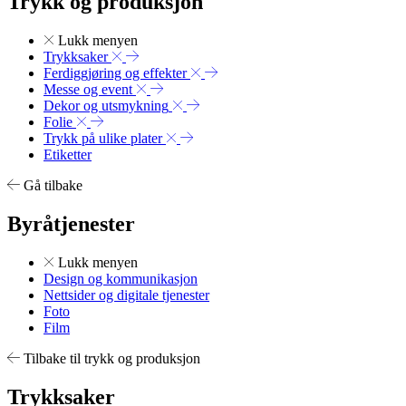
Trykk og produksjon
Lukk menyen
Trykksaker
Ferdiggjøring og effekter
Messe og event
Dekor og utsmykning
Folie
Trykk på ulike plater
Etiketter
Gå tilbake
Byråtjenester
Lukk menyen
Design og kommunikasjon
Nettsider og digitale tjenester
Foto
Film
Tilbake til trykk og produksjon
Trykksaker