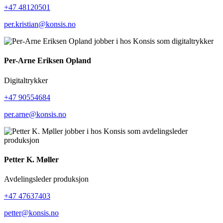
+47 48120501
per.kristian@konsis.no
Per-Arne Eriksen Opland
Digitaltrykker
+47 90554684
per.arne@konsis.no
Petter K. Møller
Avdelingsleder produksjon
+47 47637403
petter@konsis.no