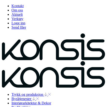
Kontakt
Om oss
Aktuelt
Verktøy
Logg inn
Send filer
Trykk og produksjon
Byråtjenester
Interiørarkitektur & Dekor