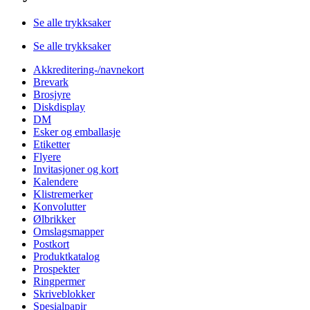
Se alle trykksaker
Se alle trykksaker
Akkreditering-/navnekort
Brevark
Brosjyre
Diskdisplay
DM
Esker og emballasje
Etiketter
Flyere
Invitasjoner og kort
Kalendere
Klistremerker
Konvolutter
Ølbrikker
Omslagsmapper
Postkort
Produktkatalog
Prospekter
Ringpermer
Skriveblokker
Spesialpapir