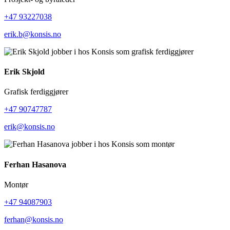
+47 93227038
erik.b@konsis.no
Erik Skjold
Grafisk ferdiggjører
+47 90747787
erik@konsis.no
Ferhan Hasanova
Montør
+47 94087903
ferhan@konsis.no