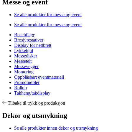
Messe og event
Se alle produkter for messe og event
Se alle produkter for messe og event
Beachflagg
Brosjyrestativer
Display for nettbrett
Lykkehjul
Messedisker
Messetelt
Messevegger
Montering
Oppblåsbart eventmateriell
Promomøbler
Rollup
Takheng/takdisplay
Tilbake til trykk og produksjon
Dekor og utsmykning
Se alle produkter innen dekor og utsmykning