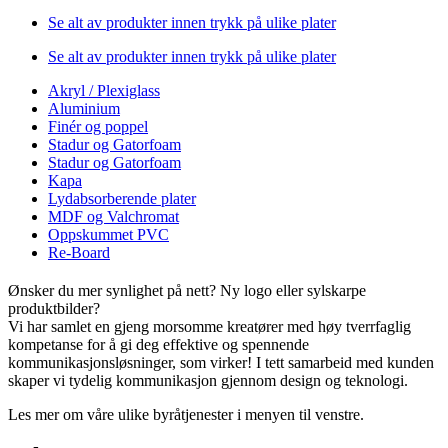
Se alt av produkter innen trykk på ulike plater
Se alt av produkter innen trykk på ulike plater
Akryl / Plexiglass
Aluminium
Finér og poppel
Stadur og Gatorfoam
Stadur og Gatorfoam
Kapa
Lydabsorberende plater
MDF og Valchromat
Oppskummet PVC
Re-Board
Ønsker du mer synlighet på nett? Ny logo eller sylskarpe
produktbilder?
Vi har samlet en gjeng morsomme kreatører med høy tverrfaglig
kompetanse for å gi deg effektive og spennende
kommunikasjonsløsninger, som virker! I tett samarbeid med kunden
skaper vi tydelig kommunikasjon gjennom design og teknologi.
Les mer om våre ulike byråtjenester i menyen til venstre.