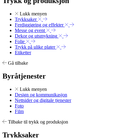
Trykk og produksjon
Lukk menyen
Trykksaker
Ferdiggjøring og effekter
Messe og event
Dekor og utsmykning
Folie
Trykk på ulike plater
Etiketter
Gå tilbake
Byråtjenester
Lukk menyen
Design og kommunikasjon
Nettsider og digitale tjenester
Foto
Film
Tilbake til trykk og produksjon
Trykksaker