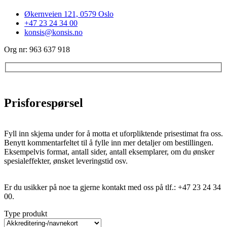
Økernveien 121, 0579 Oslo
+47 23 24 34 00
konsis@konsis.no
Org nr: 963 637 918
Prisforespørsel
Fyll inn skjema under for å motta et uforpliktende prisestimat fra oss.
Benytt kommentarfeltet til å fylle inn mer detaljer om bestillingen.
Eksempelvis format, antall sider, antall eksemplarer, om du ønsker
spesialeffekter, ønsket leveringstid osv.
Er du usikker på noe ta gjerne kontakt med oss på tlf.: +47 23 24 34
00.
Type produkt