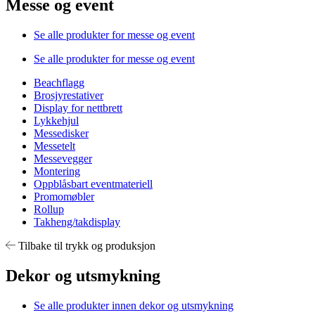
Messe og event
Se alle produkter for messe og event
Se alle produkter for messe og event
Beachflagg
Brosjyrestativer
Display for nettbrett
Lykkehjul
Messedisker
Messetelt
Messevegger
Montering
Oppblåsbart eventmateriell
Promomøbler
Rollup
Takheng/takdisplay
Tilbake til trykk og produksjon
Dekor og utsmykning
Se alle produkter innen dekor og utsmykning