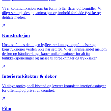
Vi er kommunikasjon som tar form, fyller flater og formidler. Vi
tilbyr strategi, design, animasjon og innhold for både fysiske og
digitale medier.
Konstruksjon
Hos oss finnes det ingen hyllevarer kun nye oppfinnelser og
konstruksjoner verden ikke har sett før. Vi er i grenselandet mellom
design og håndtverk og skaper unike løsninger for alt fra
butikkeksponeringer og messe til forpakninger og trykksaker.
Interiørarkitektur & dekor
Vi tilbyr profesjonell bistand og leverer komplette interiørløsninger
for offentlig og privat virksomhet.
Film