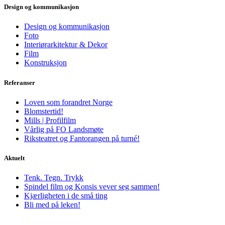
Design og kommunikasjon
Design og kommunikasjon
Foto
Interiørarkitektur & Dekor
Film
Konstruksjon
Referanser
Loven som forandret Norge
Blomstertid!
Mills | Profilfilm
Vårlig på FO Landsmøte
Riksteatret og Fantorangen på turné!
Aktuelt
Tenk. Tegn. Trykk
Spindel film og Konsis vever seg sammen!
Kjærligheten i de små ting
Bli med på leken!