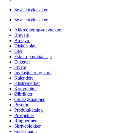
Se alle trykksaker
Se alle trykksaker
Akkreditering-/navnekort
Brevark
Brosjyre
Diskdisplay
DM
Esker og emballasje
Etiketter
Flyere
Invitasjoner og kort
Kalendere
Klistremerker
Konvolutter
Ølbrikker
Omslagsmapper
Postkort
Produktkatalog
Prospekter
Ringpermer
Skriveblokker
Spesialpapir