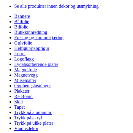
Se alle produkter innen dekor og utsmykning
Bannere
Båtfolie
Bilfolie
Butikkinnredning
Fresing og konturskjæring
Gulvfolie
Helfigur/pappfigur
Lerret
Logoflagg
Lydabsorberende plater
Magnetfolie
Magnetvegg
Musematter
Opphengsløsninger
Plakater
Re-Board
Skilt
Tapet
Trykk på aluminium
Trykk på akryl
Trykk på ulike plater
Vindusdekor