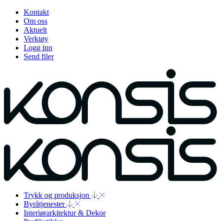
Kontakt
Om oss
Aktuelt
Verktøy
Logg inn
Send filer
Trykk og produksjon
Byråtjenester
Interiørarkitektur & Dekor