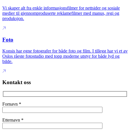
Vi skaper alt fra enkle informasjonsfilmer for nettsider og sosiale
medier til gjennomproduserte reklamefilmer med manus, regi og
produksjon.
Foto
Konsis har egne fotografer for både foto og film. I tillegg har vi et av
Oslos råeste fotostudio med topp moderne utstyr for både lyd og
bilde.
Kontakt oss
Fornavn
*
Etternavn
*