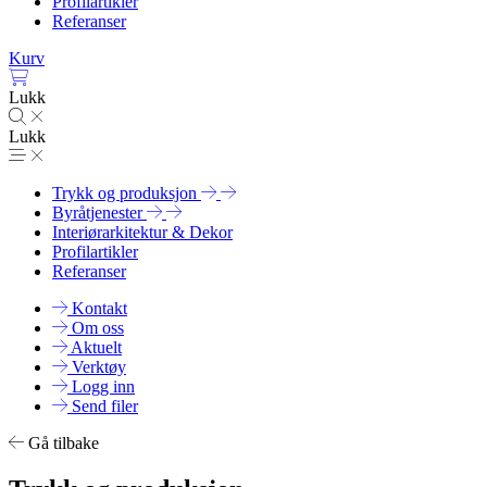
Profilartikler
Referanser
Kurv
Lukk
Lukk
Trykk og produksjon
Byråtjenester
Interiørarkitektur & Dekor
Profilartikler
Referanser
Kontakt
Om oss
Aktuelt
Verktøy
Logg inn
Send filer
Gå tilbake