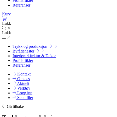
Profilartikler
Referanser
Kurv
Lukk
Lukk
Trykk og produksjon
Byråtjenester
Interiørarkitektur & Dekor
Profilartikler
Referanser
Kontakt
Om oss
Aktuelt
Verktøy
Logg inn
Send filer
Gå tilbake