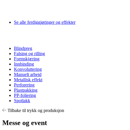
Se alle ferdiggjøringer og effekter
Blindpreg
Falsing og rilling
Formskjæring
Innbinding
Konvoluttering
Manuelt arbeid
Metallisk effekt
Perforering
Plastpakking
PP-foliering
Spotlakk
Tilbake til trykk og produksjon
Messe og event