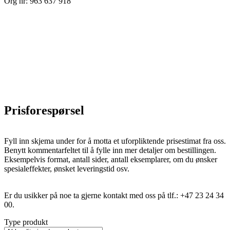
Org nr: 963 637 918
Prisforespørsel
Fyll inn skjema under for å motta et uforpliktende prisestimat fra oss.
Benytt kommentarfeltet til å fylle inn mer detaljer om bestillingen.
Eksempelvis format, antall sider, antall eksemplarer, om du ønsker
spesialeffekter, ønsket leveringstid osv.
Er du usikker på noe ta gjerne kontakt med oss på tlf.: +47 23 24 34
00.
Type produkt