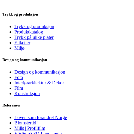
Trykk og produksjon
Trykk og produksjon
Produktkatalog
Trykk på ulike plater
Etiketter
Miljø
Design og kommunikasjon
Design og kommunikasjon
Foto
Interiørarkitektur & Dekor
Film
Konstruksjon
Referanser
Loven som forandret Norge
Blomstertid!
Mills | Profilfilm
Vårlig på FO Landsmøte