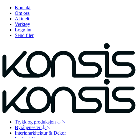
Kontakt
Om oss
Aktuelt
Verktøy
Logg inn
Send filer
Trykk og produksjon
Byråtjenester
Interiørarkitektur & Dekor