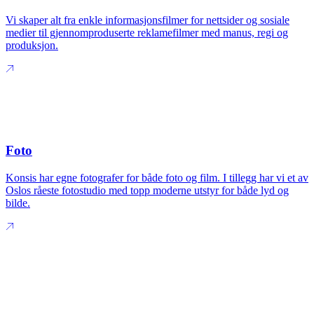
Vi skaper alt fra enkle informasjonsfilmer for nettsider og sosiale
medier til gjennomproduserte reklamefilmer med manus, regi og
produksjon.
Foto
Konsis har egne fotografer for både foto og film. I tillegg har vi et av
Oslos råeste fotostudio med topp moderne utstyr for både lyd og
bilde.