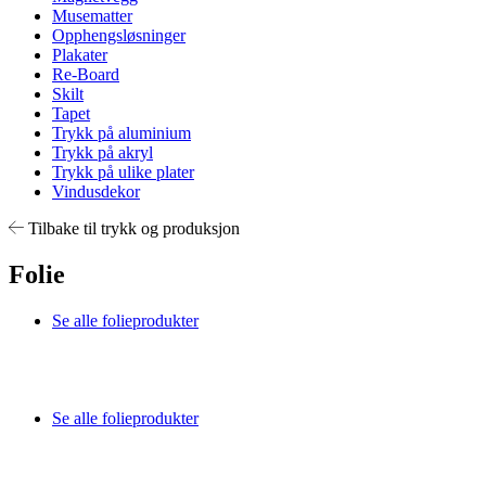
Musematter
Opphengsløsninger
Plakater
Re-Board
Skilt
Tapet
Trykk på aluminium
Trykk på akryl
Trykk på ulike plater
Vindusdekor
Tilbake til trykk og produksjon
Folie
Se alle folieprodukter
Se alle folieprodukter