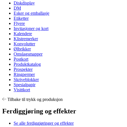
Diskdisplay
DM
Esker og emballasje
Etiketter
Flyere
Invitasjoner og kort
Kalendere
Klistremerker
Konvolutter
Ølbrikker
Omslagsmapper
Postkort
Produktkatalog
Prospekter
Ringpermer
Skriveblokker
Spesialpapir
Visittkort
Tilbake til trykk og produksjon
Ferdiggjøring og effekter
Se alle ferdiggjøringer og effekter