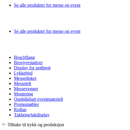
Se alle produkter for messe og event
Se alle produkter for messe og event
Beachflagg
Brosjyrestativer
Display for nettbrett
Lykkehjul
Messedisker
Messetelt
Messevegger
Montering
Oppblåsbart eventmateriell
Promomøbler
Rollup
Takheng/takdisplay
Tilbake til trykk og produksjon