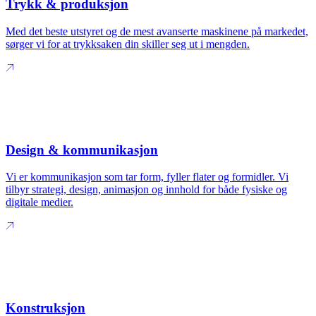
Trykk & produksjon
Med det beste utstyret og de mest avanserte maskinene på markedet,
sørger vi for at trykksaken din skiller seg ut i mengden.
Design & kommunikasjon
Vi er kommunikasjon som tar form, fyller flater og formidler. Vi
tilbyr strategi, design, animasjon og innhold for både fysiske og
digitale medier.
Konstruksjon