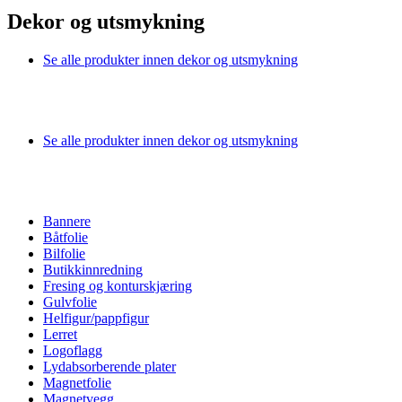
Dekor og utsmykning
Se alle produkter innen dekor og utsmykning
Se alle produkter innen dekor og utsmykning
Bannere
Båtfolie
Bilfolie
Butikkinnredning
Fresing og konturskjæring
Gulvfolie
Helfigur/pappfigur
Lerret
Logoflagg
Lydabsorberende plater
Magnetfolie
Magnetvegg