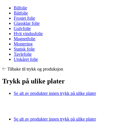
Bilfolie
Båtfolie
Frostet folie
Glassklar folie
Gulvfolie
Hvit vindusfolie
Magnetfolie
Montering
Statisk folie
Tavlefolie
Utskåret folie
Tilbake til trykk og produksjon
Trykk på ulike plater
Se alt av produkter innen trykk på ulike plater
Se alt av produkter innen trykk på ulike plater