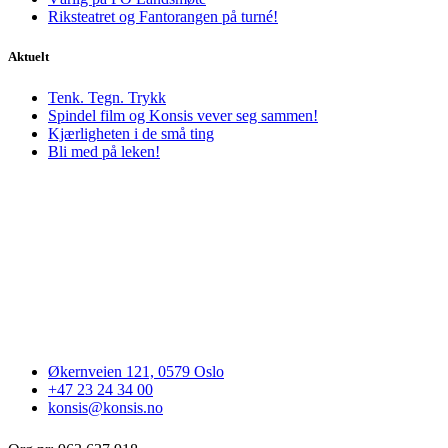
Riksteatret og Fantorangen på turné!
Aktuelt
Tenk. Tegn. Trykk
Spindel film og Konsis vever seg sammen!
Kjærligheten i de små ting
Bli med på leken!
Økernveien 121, 0579 Oslo
+47 23 24 34 00
konsis@konsis.no