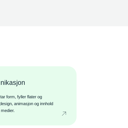
nikasjon
 form, fyller flater og
i, design, animasjon og innhold
e medier.
Icon