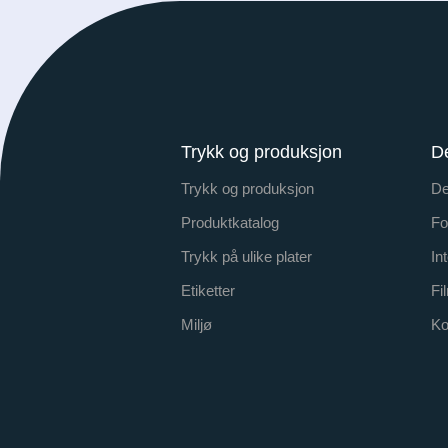
Trykk og produksjon
D
Trykk og produksjon
De
Produktkatalog
Fo
Trykk på ulike plater
In
Etiketter
Fi
Miljø
Ko