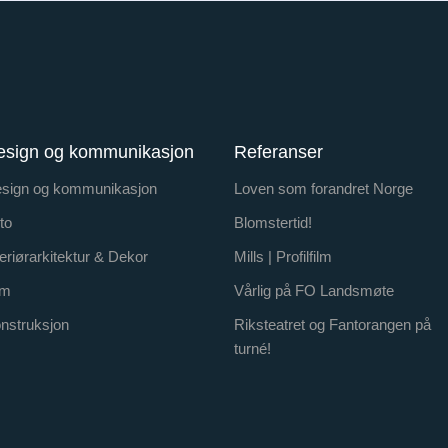
esign og kommunikasjon
Referanser
sign og kommunikasjon
Loven som forandret Norge
to
Blomstertid!
teriørarkitektur & Dekor
Mills | Profilfilm
lm
Vårlig på FO Landsmøte
nstruksjon
Riksteatret og Fantorangen på
turné!