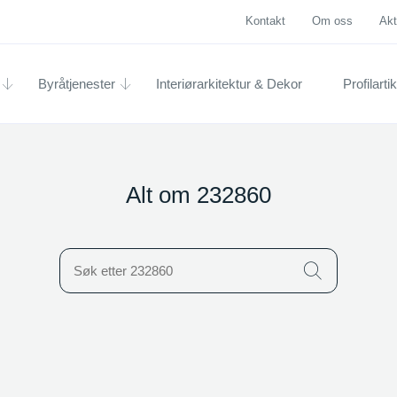
Kontakt
Om oss
Akt
Byråtjenester
Interiørarkitektur & Dekor
Profilartik
Alt om 232860
Icon
gen produkter
en kategori