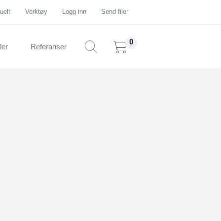
uelt
Verktøy
Logg inn
Send filer
ler
Referanser