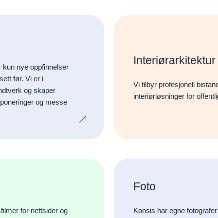
Interiørarkitektu
r kun nye oppfinnelser
tt før. Vi er i
Vi tilbyr profesjonell bista
ndtverk og skaper
interiørløsninger for offent
eksponeringer og messe
Foto
filmer for nettsider og
Konsis har egne fotografer f