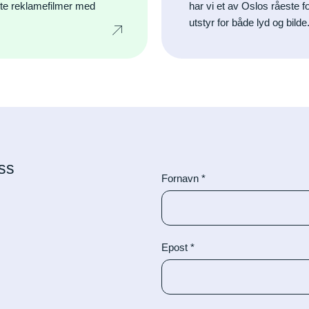
rte reklamefilmer med
har vi et av Oslos råeste 
utstyr for både lyd og bilde
ss
Fornavn
*
Epost
*