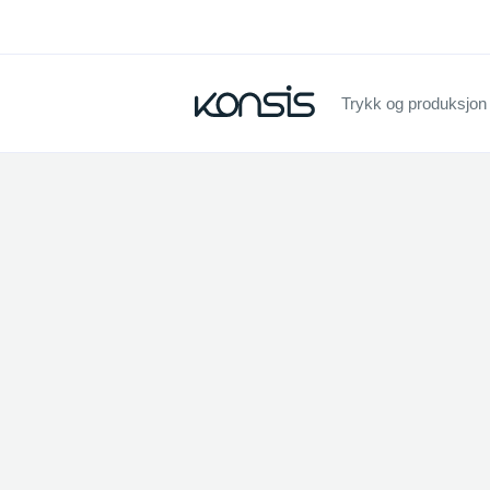
Trykk og produksjon
Fant in
Vennligst prøv en ann