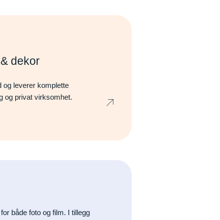
r & dekor
nd og leverer komplette
lig og privat virksomhet.
or både foto og film. I tillegg