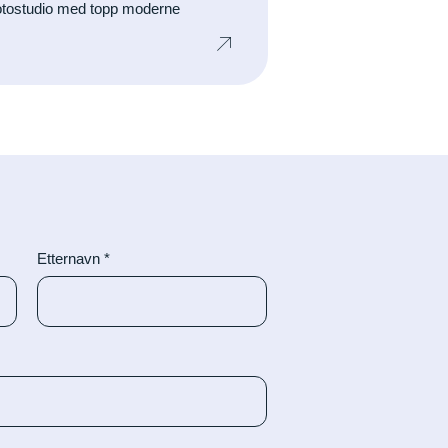
fotostudio med topp moderne
.
Etternavn
*