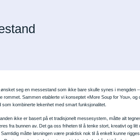
sestand
X ønsket seg en messestand som ikke bare skulle synes i mengden –
eie rommet. Sammen etablerte vi konseptet «More Soup for You», og 
d som kombinerte lekenhet med smart funksjonalitet.
anden ikke er basert på et tradisjonelt messesystem, måtte alt tegne
res fra bunnen av. Det ga oss friheten til å tenke stort, kreativt og litt 
Samtidig måtte løsningen være praktisk nok til å enkelt kunne rigge