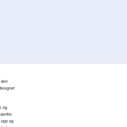
 den
designet
s og
utenfor
s opp og