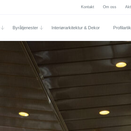
Kontakt
Om oss
Akt
Byråtjenester
Interiørarkitektur & Dekor
Profilartik