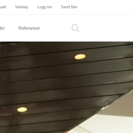
uelt
Verktøy
Logg inn
Send filer
ler
Referanser