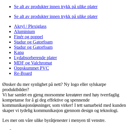
Se alt av produkter innen trykk på ulike plater
Se alt av produkter innen trykk på ulike plater
Akryl / Plexiglass
Aluminium
Finér og poppel
Stadur og Gatorfoam
Stadur og Gatorfoam
Kapa
Lydabsorberende plater
MDF og Valchromat
Oppskummet PVC
Re-Board
Ønsker du mer synlighet på nett? Ny logo eller sylskarpe
produktbilder?
Vi har samlet en gjeng morsomme kreatører med høy tverrfaglig
kompetanse for å gi deg effektive og spennende
kommunikasjonsløsninger, som virker! I tett samarbeid med kunden
skaper vi tydelig kommunikasjon gjennom design og teknologi.
Les mer om våre ulike byråtjenester i menyen til venstre.