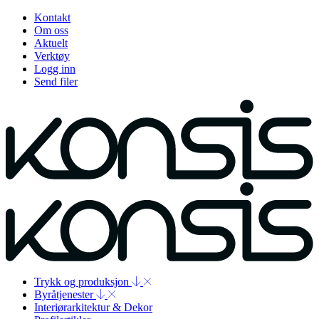
Kontakt
Om oss
Aktuelt
Verktøy
Logg inn
Send filer
Trykk og produksjon
Byråtjenester
Interiørarkitektur & Dekor