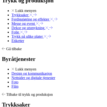
Trykk og produksjon
Lukk menyen
Trykksaker
Ferdiggjøring og effekter
Messe og event
Dekor og utsmykning
Folie
Trykk på ulike plater
Etiketter
Gå tilbake
Byråtjenester
Lukk menyen
Design og kommunikasjon
Nettsider og digitale tjenester
Foto
Film
Tilbake til trykk og produksjon
Trykksaker