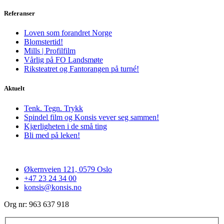
Referanser
Loven som forandret Norge
Blomstertid!
Mills | Profilfilm
Vårlig på FO Landsmøte
Riksteatret og Fantorangen på turné!
Aktuelt
Tenk. Tegn. Trykk
Spindel film og Konsis vever seg sammen!
Kjærligheten i de små ting
Bli med på leken!
Økernveien 121, 0579 Oslo
+47 23 24 34 00
konsis@konsis.no
Org nr: 963 637 918