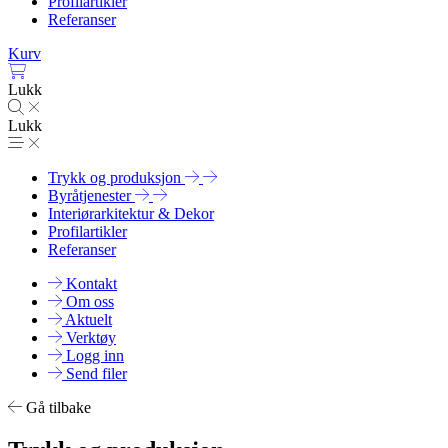
Profilartikler
Referanser
Kurv
Lukk
Lukk
Trykk og produksjon
Byråtjenester
Interiørarkitektur & Dekor
Profilartikler
Referanser
Kontakt
Om oss
Aktuelt
Verktøy
Logg inn
Send filer
Gå tilbake