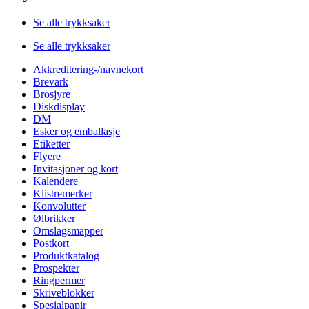
Se alle trykksaker
Se alle trykksaker
Akkreditering-/navnekort
Brevark
Brosjyre
Diskdisplay
DM
Esker og emballasje
Etiketter
Flyere
Invitasjoner og kort
Kalendere
Klistremerker
Konvolutter
Ølbrikker
Omslagsmapper
Postkort
Produktkatalog
Prospekter
Ringpermer
Skriveblokker
Spesialpapir