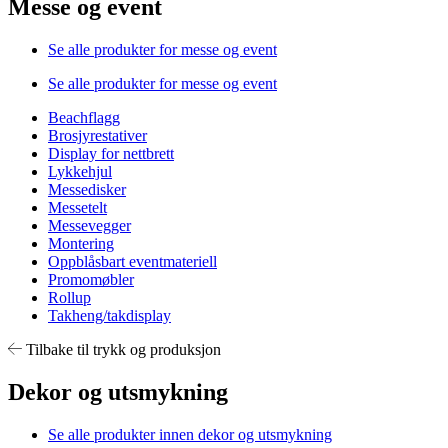
Messe og event
Se alle produkter for messe og event
Se alle produkter for messe og event
Beachflagg
Brosjyrestativer
Display for nettbrett
Lykkehjul
Messedisker
Messetelt
Messevegger
Montering
Oppblåsbart eventmateriell
Promomøbler
Rollup
Takheng/takdisplay
Tilbake til trykk og produksjon
Dekor og utsmykning
Se alle produkter innen dekor og utsmykning