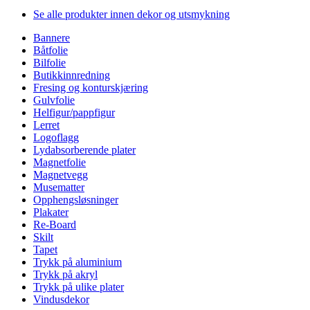
Se alle produkter innen dekor og utsmykning
Bannere
Båtfolie
Bilfolie
Butikkinnredning
Fresing og konturskjæring
Gulvfolie
Helfigur/pappfigur
Lerret
Logoflagg
Lydabsorberende plater
Magnetfolie
Magnetvegg
Musematter
Opphengsløsninger
Plakater
Re-Board
Skilt
Tapet
Trykk på aluminium
Trykk på akryl
Trykk på ulike plater
Vindusdekor