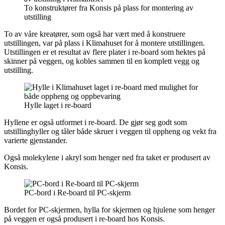
To konstruktører fra Konsis på plass for montering av
utstilling
To av våre kreatører, som også har vært med å konstruere
utstillingen, var på plass i Klimahuset for å montere utstillingen.
Utstillingen er et resultat av flere plater i re-board som hektes på
skinner på veggen, og kobles sammen til en komplett vegg og
utstilling.
Hylle laget i re-board
Hyllene er også utformet i re-board. De gjør seg godt som
utstillinghyller og tåler både skruer i veggen til oppheng og vekt fra
varierte gjenstander.
Også molekylene i akryl som henger ned fra taket er produsert av
Konsis.
PC-bord i Re-board til PC-skjerm
Bordet for PC-skjermen, hylla for skjermen og hjulene som henger
på veggen er også produsert i re-board hos Konsis.