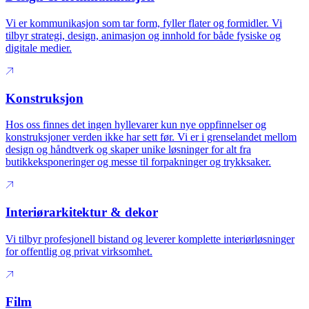
Vi er kommunikasjon som tar form, fyller flater og formidler. Vi
tilbyr strategi, design, animasjon og innhold for både fysiske og
digitale medier.
Konstruksjon
Hos oss finnes det ingen hyllevarer kun nye oppfinnelser og
konstruksjoner verden ikke har sett før. Vi er i grenselandet mellom
design og håndtverk og skaper unike løsninger for alt fra
butikkeksponeringer og messe til forpakninger og trykksaker.
Interiørarkitektur & dekor
Vi tilbyr profesjonell bistand og leverer komplette interiørløsninger
for offentlig og privat virksomhet.
Film