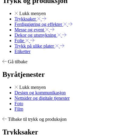
Trykk og produksjon
Lukk menyen
Trykksaker
Ferdiggjøring og effekter
Messe og event
Dekor og utsmykning
Folie
Trykk på ulike plater
Etiketter
Gå tilbake
Byråtjenester
Lukk menyen
Design og kommunikasjon
Nettsider og digitale tjenester
Foto
Film
Tilbake til trykk og produksjon
Trykksaker