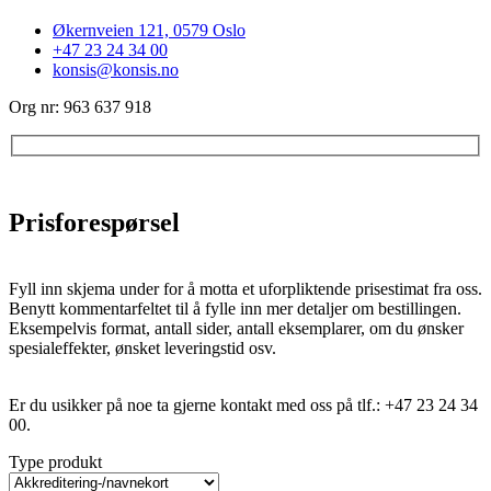
Økernveien 121, 0579 Oslo
+47 23 24 34 00
konsis@konsis.no
Org nr: 963 637 918
Prisforespørsel
Fyll inn skjema under for å motta et uforpliktende prisestimat fra oss.
Benytt kommentarfeltet til å fylle inn mer detaljer om bestillingen.
Eksempelvis format, antall sider, antall eksemplarer, om du ønsker
spesialeffekter, ønsket leveringstid osv.
Er du usikker på noe ta gjerne kontakt med oss på tlf.: +47 23 24 34
00.
Type produkt