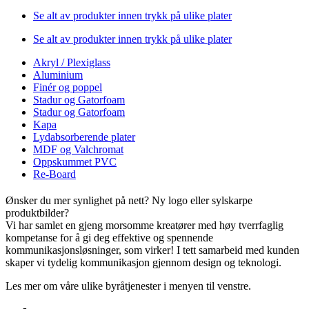
Se alt av produkter innen trykk på ulike plater
Se alt av produkter innen trykk på ulike plater
Akryl / Plexiglass
Aluminium
Finér og poppel
Stadur og Gatorfoam
Stadur og Gatorfoam
Kapa
Lydabsorberende plater
MDF og Valchromat
Oppskummet PVC
Re-Board
Ønsker du mer synlighet på nett? Ny logo eller sylskarpe
produktbilder?
Vi har samlet en gjeng morsomme kreatører med høy tverrfaglig
kompetanse for å gi deg effektive og spennende
kommunikasjonsløsninger, som virker! I tett samarbeid med kunden
skaper vi tydelig kommunikasjon gjennom design og teknologi.
Les mer om våre ulike byråtjenester i menyen til venstre.