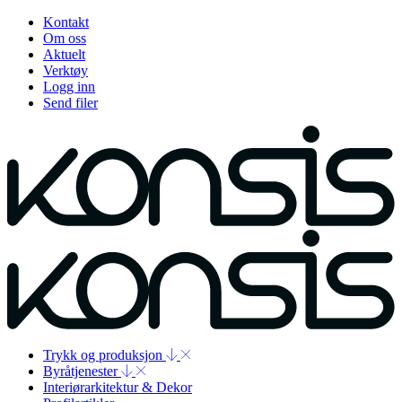
Kontakt
Om oss
Aktuelt
Verktøy
Logg inn
Send filer
Trykk og produksjon
Byråtjenester
Interiørarkitektur & Dekor