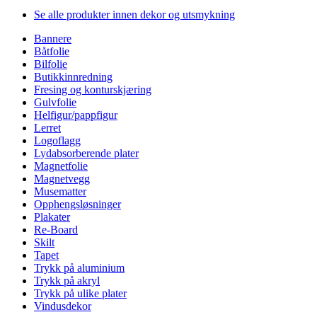
Se alle produkter innen dekor og utsmykning
Bannere
Båtfolie
Bilfolie
Butikkinnredning
Fresing og konturskjæring
Gulvfolie
Helfigur/pappfigur
Lerret
Logoflagg
Lydabsorberende plater
Magnetfolie
Magnetvegg
Musematter
Opphengsløsninger
Plakater
Re-Board
Skilt
Tapet
Trykk på aluminium
Trykk på akryl
Trykk på ulike plater
Vindusdekor