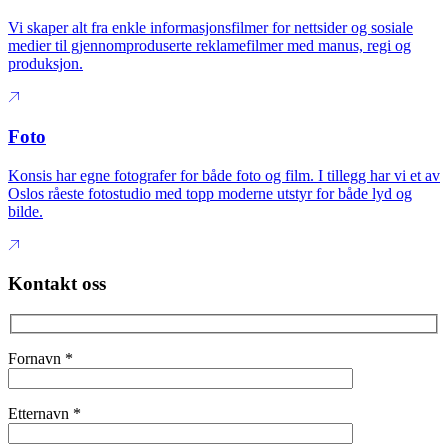
Vi skaper alt fra enkle informasjonsfilmer for nettsider og sosiale
medier til gjennomproduserte reklamefilmer med manus, regi og
produksjon.
Foto
Konsis har egne fotografer for både foto og film. I tillegg har vi et av
Oslos råeste fotostudio med topp moderne utstyr for både lyd og
bilde.
Kontakt oss
Fornavn
*
Etternavn
*