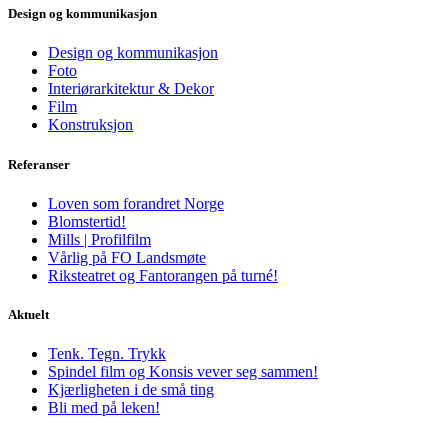
Design og kommunikasjon
Design og kommunikasjon
Foto
Interiørarkitektur & Dekor
Film
Konstruksjon
Referanser
Loven som forandret Norge
Blomstertid!
Mills | Profilfilm
Vårlig på FO Landsmøte
Riksteatret og Fantorangen på turné!
Aktuelt
Tenk. Tegn. Trykk
Spindel film og Konsis vever seg sammen!
Kjærligheten i de små ting
Bli med på leken!