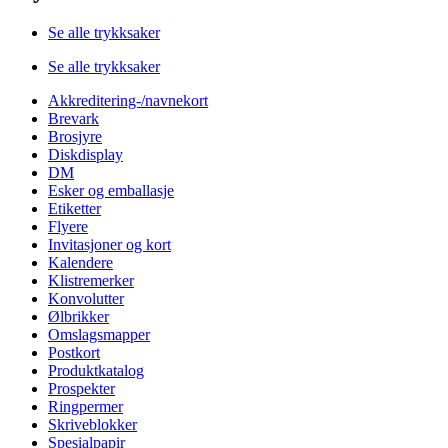
Se alle trykksaker
Se alle trykksaker
Akkreditering-/navnekort
Brevark
Brosjyre
Diskdisplay
DM
Esker og emballasje
Etiketter
Flyere
Invitasjoner og kort
Kalendere
Klistremerker
Konvolutter
Ølbrikker
Omslagsmapper
Postkort
Produktkatalog
Prospekter
Ringpermer
Skriveblokker
Spesialpapir