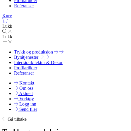
Profilartikler
Referanser
Kurv
Lukk
Lukk
Trykk og produksjon
Byråtjenester
Interiørarkitektur & Dekor
Profilartikler
Referanser
Kontakt
Om oss
Aktuelt
Verktøy
Logg inn
Send filer
Gå tilbake