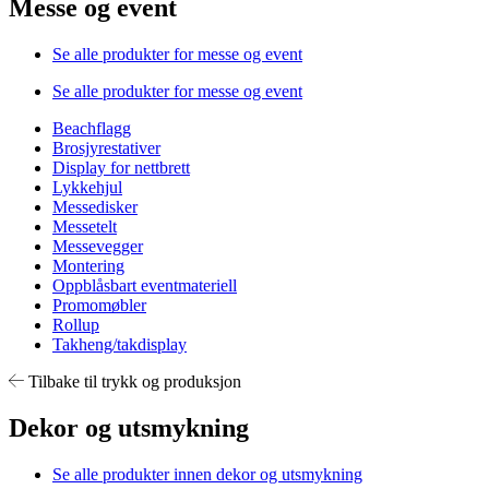
Messe og event
Se alle produkter for messe og event
Se alle produkter for messe og event
Beachflagg
Brosjyrestativer
Display for nettbrett
Lykkehjul
Messedisker
Messetelt
Messevegger
Montering
Oppblåsbart eventmateriell
Promomøbler
Rollup
Takheng/takdisplay
Tilbake til trykk og produksjon
Dekor og utsmykning
Se alle produkter innen dekor og utsmykning