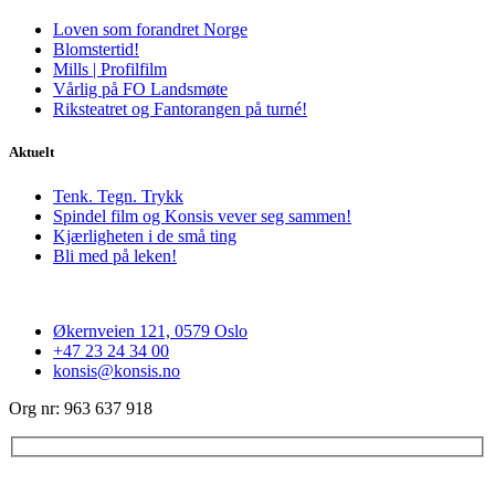
Loven som forandret Norge
Blomstertid!
Mills | Profilfilm
Vårlig på FO Landsmøte
Riksteatret og Fantorangen på turné!
Aktuelt
Tenk. Tegn. Trykk
Spindel film og Konsis vever seg sammen!
Kjærligheten i de små ting
Bli med på leken!
Økernveien 121, 0579 Oslo
+47 23 24 34 00
konsis@konsis.no
Org nr: 963 637 918