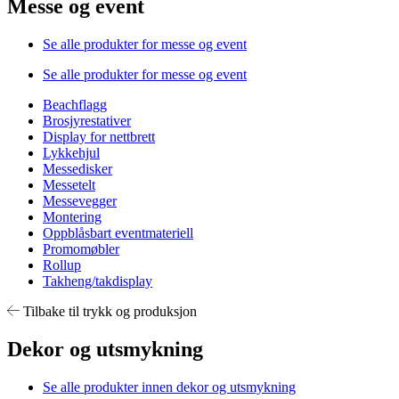
Messe og event
Se alle produkter for messe og event
Se alle produkter for messe og event
Beachflagg
Brosjyrestativer
Display for nettbrett
Lykkehjul
Messedisker
Messetelt
Messevegger
Montering
Oppblåsbart eventmateriell
Promomøbler
Rollup
Takheng/takdisplay
Tilbake til trykk og produksjon
Dekor og utsmykning
Se alle produkter innen dekor og utsmykning