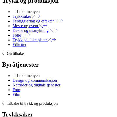
Trykk og produksjon
Lukk menyen
Trykksaker
Ferdiggjøring og effekter
Messe og event
Dekor og utsmykning
Folie
Trykk på ulike plater
Etiketter
Gå tilbake
Byråtjenester
Lukk menyen
Design og kommunikasjon
Nettsider og digitale tjenester
Foto
Film
Tilbake til trykk og produksjon
Trykksaker