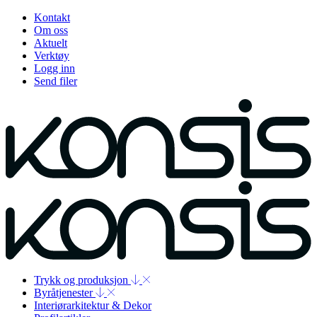
Kontakt
Om oss
Aktuelt
Verktøy
Logg inn
Send filer
Trykk og produksjon
Byråtjenester
Interiørarkitektur & Dekor