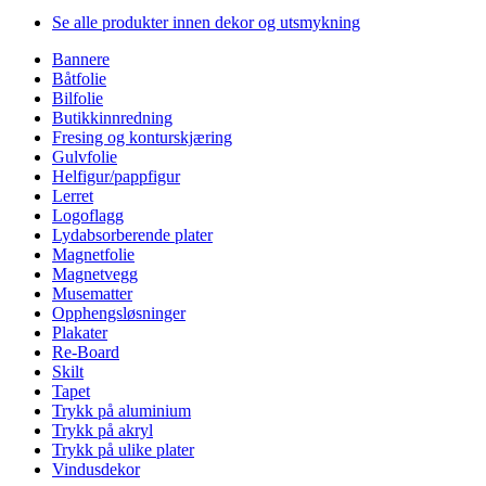
Se alle produkter innen dekor og utsmykning
Bannere
Båtfolie
Bilfolie
Butikkinnredning
Fresing og konturskjæring
Gulvfolie
Helfigur/pappfigur
Lerret
Logoflagg
Lydabsorberende plater
Magnetfolie
Magnetvegg
Musematter
Opphengsløsninger
Plakater
Re-Board
Skilt
Tapet
Trykk på aluminium
Trykk på akryl
Trykk på ulike plater
Vindusdekor