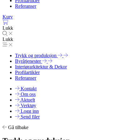
Profilartikler
Referanser
Kurv
Lukk
Lukk
Trykk og produksjon
Byråtjenester
Interiørarkitektur & Dekor
Profilartikler
Referanser
Kontakt
Om oss
Aktuelt
Verktøy
Logg inn
Send filer
Gå tilbake