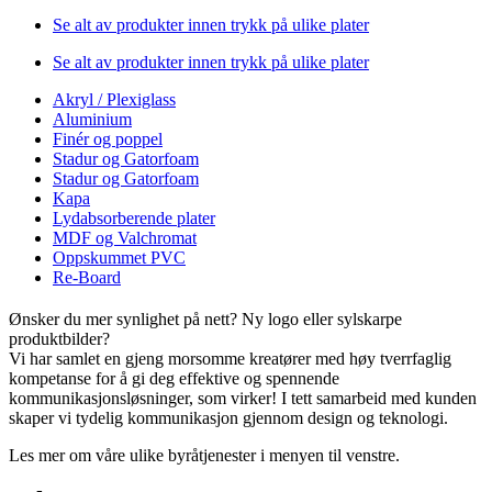
Se alt av produkter innen trykk på ulike plater
Se alt av produkter innen trykk på ulike plater
Akryl / Plexiglass
Aluminium
Finér og poppel
Stadur og Gatorfoam
Stadur og Gatorfoam
Kapa
Lydabsorberende plater
MDF og Valchromat
Oppskummet PVC
Re-Board
Ønsker du mer synlighet på nett? Ny logo eller sylskarpe
produktbilder?
Vi har samlet en gjeng morsomme kreatører med høy tverrfaglig
kompetanse for å gi deg effektive og spennende
kommunikasjonsløsninger, som virker! I tett samarbeid med kunden
skaper vi tydelig kommunikasjon gjennom design og teknologi.
Les mer om våre ulike byråtjenester i menyen til venstre.