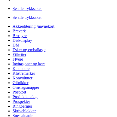
Se alle trykksaker
Se alle trykksaker
Akkreditering-/navnekort
Brevark
Brosjyre
Diskdisplay
DM
Esker og emballasje
Etiketter
Flyere
Invitasjoner og kort
Kalendere
Klistremerker
Konvolutter
Ølbrikker
Omslagsmapper
Postkort
Produktkatalog
Prospekter
Ringpermer
Skriveblokker
Spesialpapir