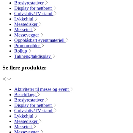
Brosjyrestativer
Display for nettbrett
Gulvstativ/TV stand
Lykkehjul
Messedisker
Messetelt
Messevegger
Oppblåsbart eventmateriell
Promomøbler
Rollup
Takheng/takdisplay
Se flere produkter
Aktiviteter til messe og event
Beachflagg
Brosjyrestativer
Display for nettbrett
Gulvstativ/TV stand
Lykkehjul
Messedisker
Messetelt
Messevegger