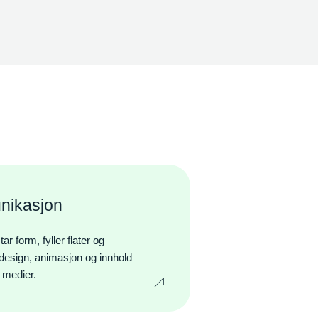
nikasjon
 form, fyller flater og
i, design, animasjon og innhold
e medier.
Icon