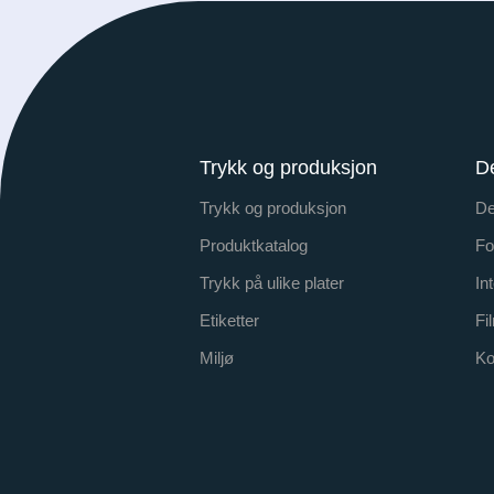
Trykk og produksjon
D
Trykk og produksjon
De
Produktkatalog
Fo
Trykk på ulike plater
In
Etiketter
Fi
Miljø
Ko