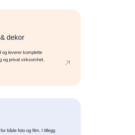
r & dekor
nd og leverer komplette
lig og privat virksomhet.
or både foto og film. I tillegg