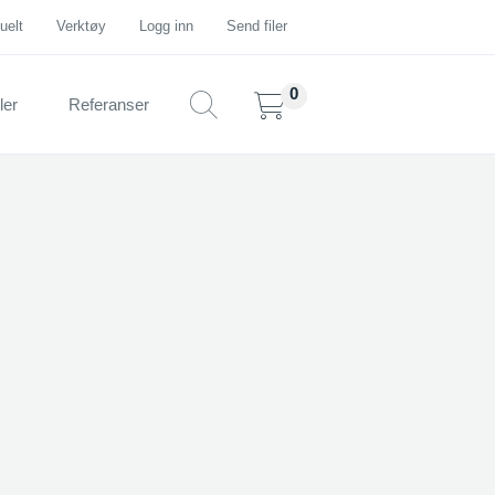
uelt
Verktøy
Logg inn
Send filer
ler
Referanser