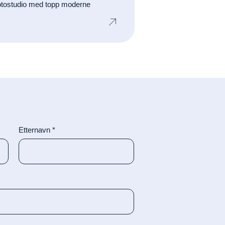
fotostudio med topp moderne
.
Etternavn
*