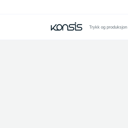
Trykk og produksjon
Fant in
Vennligst prøv en ann