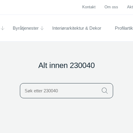
Kontakt
Om oss
Akt
Byråtjenester
Interiørarkitektur & Dekor
Profilartik
Alt innen 230040
Icon
gen produkter
en kategori