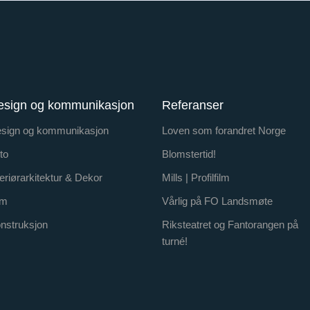
esign og kommunikasjon
Referanser
sign og kommunikasjon
Loven som forandret Norge
to
Blomstertid!
teriørarkitektur & Dekor
Mills | Profilfilm
lm
Vårlig på FO Landsmøte
nstruksjon
Riksteatret og Fantorangen på
turné!