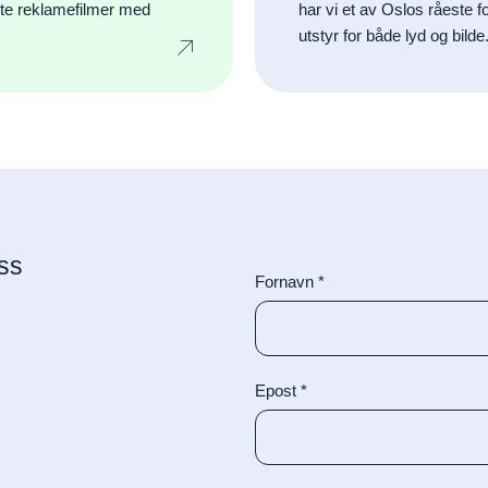
rte reklamefilmer med
har vi et av Oslos råeste 
utstyr for både lyd og bilde
ss
Fornavn
*
Epost
*