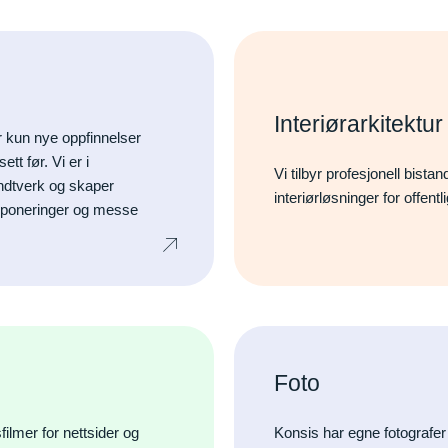
Interiørarkitektu
r kun nye oppfinnelser
tt før. Vi er i
Vi tilbyr profesjonell bista
ndtverk og skaper
interiørløsninger for offent
eksponeringer og messe
Foto
filmer for nettsider og
Konsis har egne fotografer f