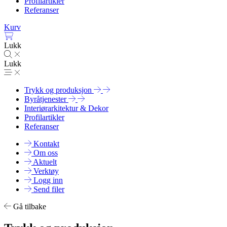
Profilartikler
Referanser
Kurv
Lukk
Lukk
Trykk og produksjon
Byråtjenester
Interiørarkitektur & Dekor
Profilartikler
Referanser
Kontakt
Om oss
Aktuelt
Verktøy
Logg inn
Send filer
Gå tilbake