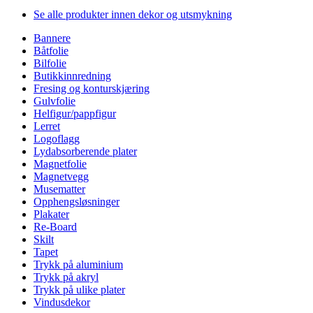
Se alle produkter innen dekor og utsmykning
Bannere
Båtfolie
Bilfolie
Butikkinnredning
Fresing og konturskjæring
Gulvfolie
Helfigur/pappfigur
Lerret
Logoflagg
Lydabsorberende plater
Magnetfolie
Magnetvegg
Musematter
Opphengsløsninger
Plakater
Re-Board
Skilt
Tapet
Trykk på aluminium
Trykk på akryl
Trykk på ulike plater
Vindusdekor