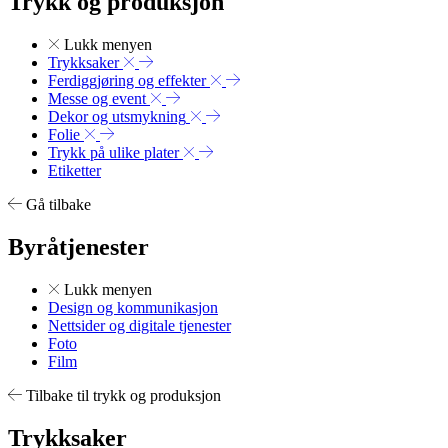
Trykk og produksjon
Lukk menyen
Trykksaker
Ferdiggjøring og effekter
Messe og event
Dekor og utsmykning
Folie
Trykk på ulike plater
Etiketter
Gå tilbake
Byråtjenester
Lukk menyen
Design og kommunikasjon
Nettsider og digitale tjenester
Foto
Film
Tilbake til trykk og produksjon
Trykksaker