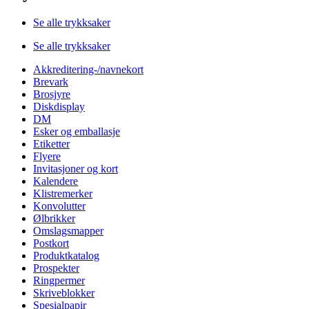
Se alle trykksaker
Se alle trykksaker
Akkreditering-/navnekort
Brevark
Brosjyre
Diskdisplay
DM
Esker og emballasje
Etiketter
Flyere
Invitasjoner og kort
Kalendere
Klistremerker
Konvolutter
Ølbrikker
Omslagsmapper
Postkort
Produktkatalog
Prospekter
Ringpermer
Skriveblokker
Spesialpapir