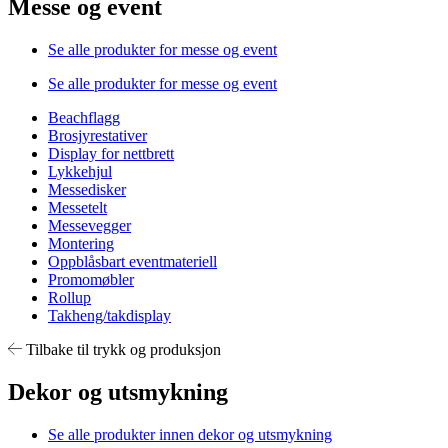
Messe og event
Se alle produkter for messe og event
Se alle produkter for messe og event
Beachflagg
Brosjyrestativer
Display for nettbrett
Lykkehjul
Messedisker
Messetelt
Messevegger
Montering
Oppblåsbart eventmateriell
Promomøbler
Rollup
Takheng/takdisplay
Tilbake til trykk og produksjon
Dekor og utsmykning
Se alle produkter innen dekor og utsmykning