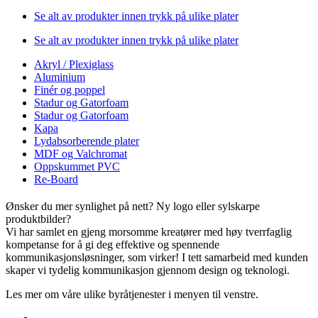
Se alt av produkter innen trykk på ulike plater
Se alt av produkter innen trykk på ulike plater
Akryl / Plexiglass
Aluminium
Finér og poppel
Stadur og Gatorfoam
Stadur og Gatorfoam
Kapa
Lydabsorberende plater
MDF og Valchromat
Oppskummet PVC
Re-Board
Ønsker du mer synlighet på nett? Ny logo eller sylskarpe
produktbilder?
Vi har samlet en gjeng morsomme kreatører med høy tverrfaglig
kompetanse for å gi deg effektive og spennende
kommunikasjonsløsninger, som virker! I tett samarbeid med kunden
skaper vi tydelig kommunikasjon gjennom design og teknologi.
Les mer om våre ulike byråtjenester i menyen til venstre.