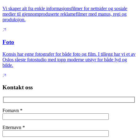
Vi skaper alt fra enkle informasjonsfilmer for nettsider og sosiale
medier til gjennomproduserte reklamefilmer med manus, regi og
produksjon.
Foto
Konsis har egne fotografer for både foto og film. I tillegg har vi et av
Oslos råeste fotostudio med topp moderne utstyr for både lyd og
bilde.
Kontakt oss
Fornavn
*
Etternavn
*