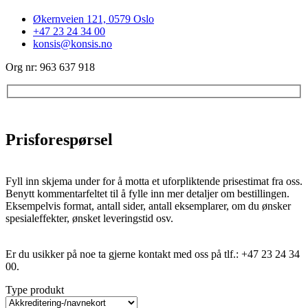
Økernveien 121, 0579 Oslo
+47 23 24 34 00
konsis@konsis.no
Org nr: 963 637 918
Prisforespørsel
Fyll inn skjema under for å motta et uforpliktende prisestimat fra oss.
Benytt kommentarfeltet til å fylle inn mer detaljer om bestillingen.
Eksempelvis format, antall sider, antall eksemplarer, om du ønsker
spesialeffekter, ønsket leveringstid osv.
Er du usikker på noe ta gjerne kontakt med oss på tlf.: +47 23 24 34
00.
Type produkt