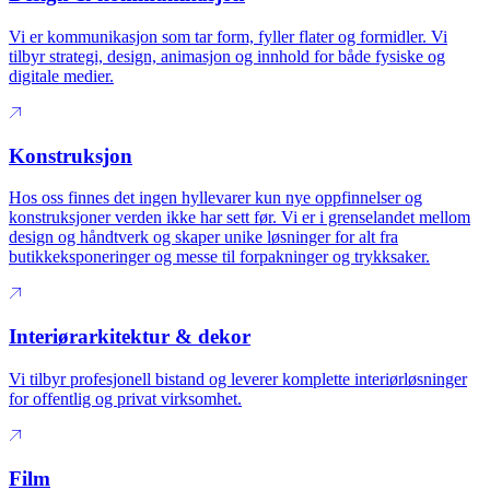
Vi er kommunikasjon som tar form, fyller flater og formidler. Vi
tilbyr strategi, design, animasjon og innhold for både fysiske og
digitale medier.
Konstruksjon
Hos oss finnes det ingen hyllevarer kun nye oppfinnelser og
konstruksjoner verden ikke har sett før. Vi er i grenselandet mellom
design og håndtverk og skaper unike løsninger for alt fra
butikkeksponeringer og messe til forpakninger og trykksaker.
Interiørarkitektur & dekor
Vi tilbyr profesjonell bistand og leverer komplette interiørløsninger
for offentlig og privat virksomhet.
Film