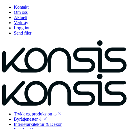
Kontakt
Om oss
Aktuelt
Verktøy
Logg inn
Send filer
Trykk og produksjon
Byråtjenester
Interiørarkitektur & Dekor