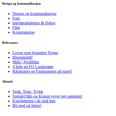
Design og kommunikasjon
Design og kommunikasjon
Foto
Interiørarkitektur & Dekor
Film
Konstruksjon
Referanser
Loven som forandret Norge
Blomstertid!
Mills | Profilfilm
Vårlig på FO Landsmøte
Riksteatret og Fantorangen på turné!
Aktuelt
Tenk. Tegn. Trykk
Spindel film og Konsis vever seg sammen!
Kjærligheten i de små ting
Bli med på leken!