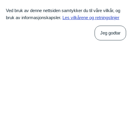
Ved bruk av denne nettsiden samtykker du til våre vilkår, og
bruk av informasjonskapsler.
Les vilkårene og retningslinjer
Fotografering: Portrett- og miljøbilder i nye lokaler
Jeg godtar
Vi fikk også muligheten til å designe alle glassflater i det nye
bygget. Våre montører ble derfor godt kjent med både
hyggelige ansatte og lokaler midt i den hektiske
flytteprosessen.
Vindusfolier, designet, produsert og montert av Konsis.
Nye profil i alle flater
Etter modernisering av ny profil har vi også implementert